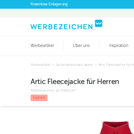
Kostenlose Einlagerung
Werbeartikel
Über uns
Inspiration
Werbeartikel
>
Jacke bedrucken lassen
>
Artic Fleecejacke für 
Artic Fleecejacke für Herren
Artikelnummer:
pt-R64124I7
Express