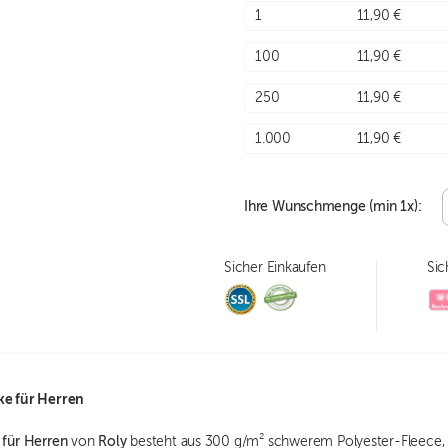
1
11,90 €
100
11,90 €
250
11,90 €
1.000
11,90 €
Ihre Wunschmenge (min
1
x):
Sicher Einkaufen
Sic
ke für Herren
 für Herren
von
Roly
besteht aus 300 g/m² schwerem Polyester-Fleece, d