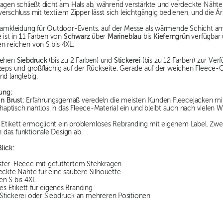
agen schließt dicht am Hals ab, während verstärkte und verdeckte Nähte 
verschluss mit textilem Zipper lässt sich leichtgängig bedienen, und d
Teamkleidung für Outdoor-Events, auf der Messe als wärmende Schicht 
e ist in 11 Farben von
Schwarz
über
Marineblau
bis
Kieferngrün
verfügbar 
n reichen von S bis 4XL.
stehen
Siebdruck
(bis zu 2 Farben) und
Stickerei
(bis zu 12 Farben) zur Ver
zeps und großflächig auf der Rückseite. Gerade auf der weichen Fleece-O
nd langlebig.
ung:
en Brust
: Erfahrungsgemäß veredeln die meisten Kunden Fleecejacken mit 
d haptisch nahtlos in das Fleece-Material ein und bleibt auch nach vielen 
tikett ermöglicht ein problemloses Rebranding mit eigenem Label. Zwei 
das funktionale Design ab.
lick:
ter-Fleece mit gefüttertem Stehkragen
eckte Nähte für eine saubere Silhouette
en S bis 4XL
 Etikett für eigenes Branding
Stickerei oder Siebdruck an mehreren Positionen