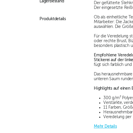
Lagerbestand
Der gefütterte Stehkr
Der eingesetzte Reiß
Ob als einheitliche 
Produktdetails
Mitarbeiter: Die Jack
auswählen. Die Größe
Für die Veredelung 
oder rechte Brust, Bi
besonders plastisch u
Empfohlene Veredel
Stickerei auf der link
fügt sich farblich un
Das herausnehmbare E
unteren Saum runden 
Highlights auf einen B
300 g/m² Polyes
Verstärkte, verd
11 Farben, Größ
Herausnehmbares
Veredelung per 
Mehr Details