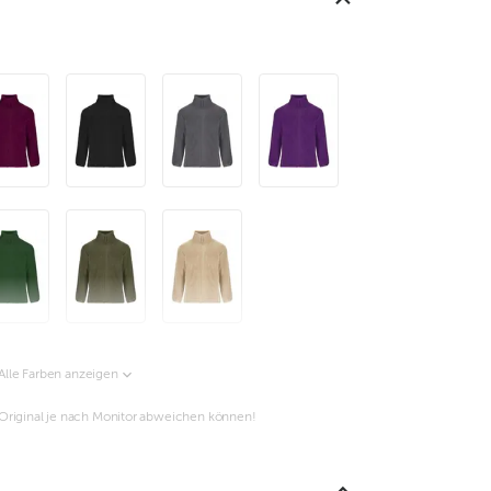
Alle Farben anzeigen
m Original je nach Monitor abweichen können!