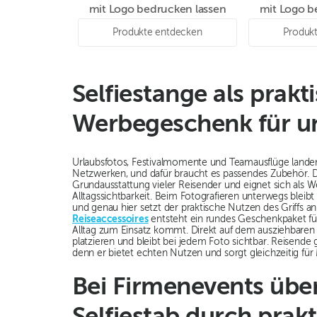
mit Logo bedrucken lassen
mit Logo b
Produkte entdecken
Produk
Selfiestange als prakt
Werbegeschenk für u
Urlaubsfotos, Festivalmomente und Teamausflüge landen 
Netzwerken, und dafür braucht es passendes Zubehör. De
Grundausstattung vieler Reisender und eignet sich als
Alltagssichtbarkeit. Beim Fotografieren unterwegs bleibt
und genau hier setzt der praktische Nutzen des Griffs a
Reiseaccessoires
entsteht ein rundes Geschenkpaket für
Alltag zum Einsatz kommt. Direkt auf dem ausziehbaren G
platzieren und bleibt bei jedem Foto sichtbar. Reisende gr
denn er bietet echten Nutzen und sorgt gleichzeitig für
Bei Firmenevents übe