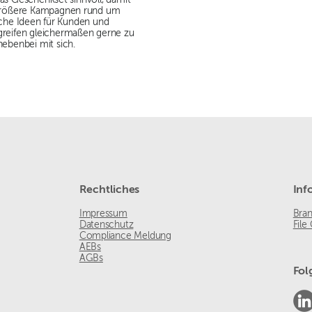
r größere Kampagnen rund um
iche Ideen für Kunden und
greifen gleichermaßen gerne zu
nebenbei mit sich.
Rechtliches
Inf
Impressum
Bra
Datenschutz
File
Compliance Meldung
AEBs
AGBs
Fol