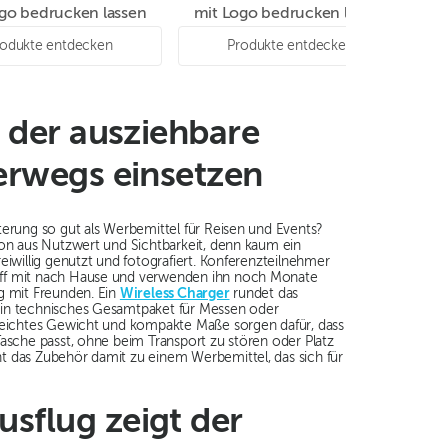
go bedrucken lassen
mit Logo bedrucken lassen
m
rodukte entdecken
Produkte entdecken
h der ausziehbare
terwegs einsetzen
terung so gut als Werbemittel für Reisen und Events?
ion aus Nutzwert und Sichtbarkeit, denn kaum ein
eiwillig genutzt und fotografiert. Konferenzteilnehmer
ff mit nach Hause und verwenden ihn noch Monate
g mit Freunden. Ein
Wireless Charger
rundet das
ein technisches Gesamtpaket für Messen oder
 Leichtes Gewicht und kompakte Maße sorgen dafür, dass
Tasche passt, ohne beim Transport zu stören oder Platz
t das Zubehör damit zu einem Werbemittel, das sich für
sflug zeigt der