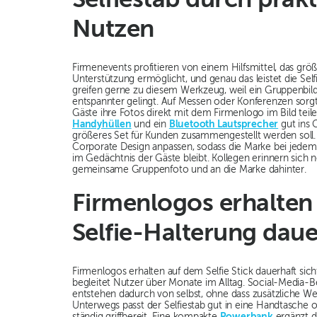
Selfiestab durch prak
Nutzen
Firmenevents profitieren von einem Hilfsmittel, das g
Unterstützung ermöglicht, und genau das leistet die Self
greifen gerne zu diesem Werkzeug, weil ein Gruppenbi
entspannter gelingt. Auf Messen oder Konferenzen sorgt 
Gäste ihre Fotos direkt mit dem Firmenlogo im Bild teil
Handyhüllen
und ein
Bluetooth Lautsprecher
gut ins 
größeres Set für Kunden zusammengestellt werden soll. Fa
Corporate Design anpassen, sodass die Marke bei jedem
im Gedächtnis der Gäste bleibt. Kollegen erinnern sich
gemeinsame Gruppenfoto und an die Marke dahinter.
Firmenlogos erhalten 
Selfie-Halterung daue
Firmenlogos erhalten auf dem Selfie Stick dauerhaft sicht
begleitet Nutzer über Monate im Alltag. Social-Media-
entstehen dadurch von selbst, ohne dass zusätzliche
Unterwegs passt der Selfiestab gut in eine Handtasche 
ständig griffbereit. Eine kompakte
Powerbank
ergänzt d