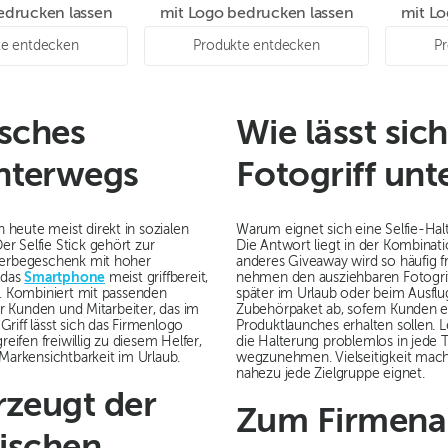
edrucken lassen
mit Logo bedrucken lassen
mit Lo
te entdecken
Produkte entdecken
P
isches
Wie lässt sic
nterwegs
Fotogriff un
heute meist direkt in sozialen
Warum eignet sich eine Selfie-Hal
r Selfie Stick gehört zur
Die Antwort liegt in der Kombinat
 Werbegeschenk mit hoher
anderes Giveaway wird so häufig fr
 das
Smartphone
meist griffbereit,
nehmen den ausziehbaren Fotogri
n. Kombiniert mit passenden
später im Urlaub oder beim Ausflu
 Kunden und Mitarbeiter, das im
Zubehörpaket ab, sofern Kunden 
riff lässt sich das Firmenlogo
Produktlaunches erhalten sollen.
eifen freiwillig zu diesem Helfer,
die Halterung problemlos in jede 
 Markensichtbarkeit im Urlaub.
wegzunehmen. Vielseitigkeit mach
nahezu jede Zielgruppe eignet.
rzeugt der
Zum Firmenau