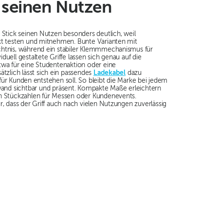
 seinen Nutzen
 Stick seinen Nutzen besonders deutlich, weil
kt testen und mitnehmen. Bunte Varianten mit
chtnis, während ein stabiler Klemmmechanismus für
uell gestaltete Griffe lassen sich genau auf die
twa für eine Studentenaktion oder eine
lich lässt sich ein passendes
Ladekabel
dazu
et für Kunden entstehen soll. So bleibt die Marke bei jedem
nd sichtbar und präsent. Kompakte Maße erleichtern
en Stückzahlen für Messen oder Kundenevents.
r, dass der Griff auch nach vielen Nutzungen zuverlässig