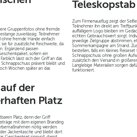
tischen
Teleskopstab
Zum Firmenausflug zeigt der Selfie
Teilnehmer ihn direkt am Treffpun
rößere Gruppenfotos ohne fremde
auffälligem Logo bleiben im Gedä
iestange zuverlässig. Teilnehmer
echten Gebrauchswert sorgt. Individ
ld ohne fremde Hände einfach
jeweilige Zielgruppe abstimmen, e
sie für zusätzliche Reichweite, da
Sommerkampagne am Strand. Zusätz
en. Ergänzend passen
bestellen, falls ein kleines Reises
Geschenkpaket, sofern ein
Schnappschuss ohne großen Aufwa
rblich lässt sich der Griff an das
zusätzlich den Versand in größer
 Schnappschuss präsent bleibt und
Langlebige Materialien sorgen dafü
 noch Wochen später an das
funktioniert.
auf der
rhaften Platz
baren Platz, denn der Griff
Beiträge mit dem eigenen Branding
 Werbemaßnahmen nötig werden.
oder Jackentasche und bleibt dort
as Geschenkset sinnvoll, damit