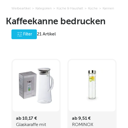
Werbeartikel
>
Kategorien
>
Küche & Haushalt
>
Küche
>
Kannen
Kaffeekanne bedrucken
21
Artikel
Filter
ab 10,17 €
ab 9,51 €
Glaskaraffe mit
ROMINOX