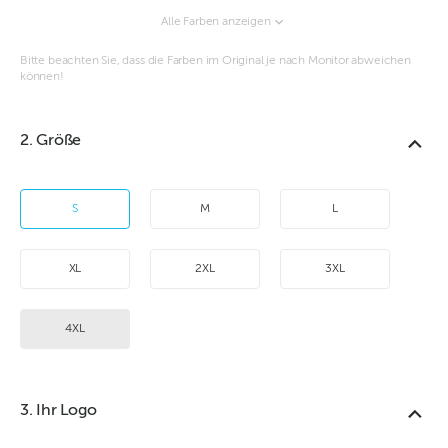
Alle Farben anzeigen
Bitte beachten Sie, dass die Farben im Original je nach Monitor abweichen
können!
2. Größe
S
M
L
XL
2XL
3XL
4XL
3. Ihr Logo