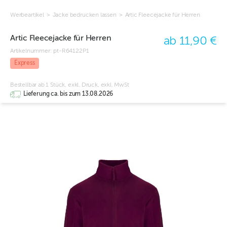
Werbeartikel
>
Jacke bedrucken lassen
>
Artic Fleecejacke für Herren
Artic Fleecejacke für Herren
ab 11,90 €
Artikelnummer:
pt-R64122P1
Express
Bestellbar ab 1 Stück, exkl. Druck, exkl. MwSt
Lieferung ca. bis zum 13.08.2026