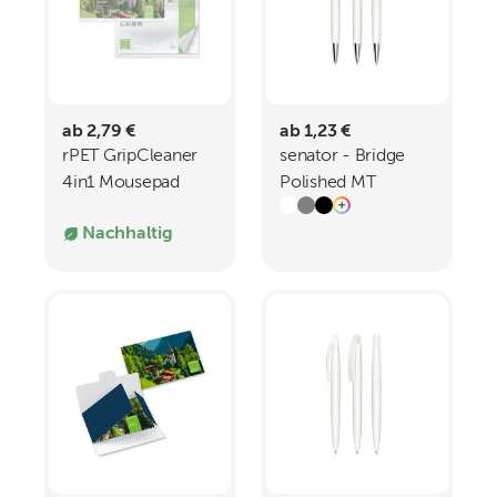
ab 2,79 €
ab 1,23 €
rPET GripCleaner
senator - Bridge
4in1 Mousepad
Polished MT
21x15 cm All-
Drehkugelschreiber
Nachhaltig
Inclusive-Paket