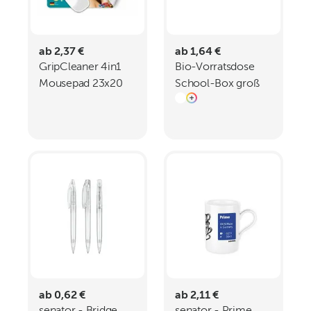
ab 2,37 €
ab 1,64 €
GripCleaner 4in1
Bio-Vorratsdose
Mousepad 23x20
School-Box groß
cm All-Inclusive-
Paket
ab 0,62 €
ab 2,11 €