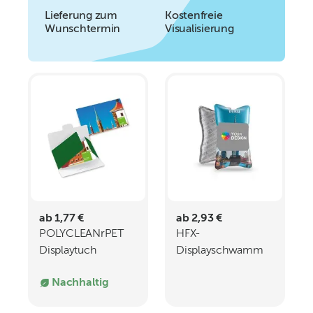
Lieferung zum
Kostenfreie
Wunschtermin
Visualisierung
ab 1,77 €
ab 2,93 €
POLYCLEANrPET
HFX-
Displaytuch
Displayschwamm
20x20cm
Color All-Inclusive-
Nachhaltig
Paket