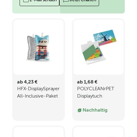
E-Mail senden
Jetzt Chatten
ab 4,23 €
ab 1,68 €
HFX-DisplaySprayer
POLYCLEANrPET
All-Inclusive-Paket
Displaytuch
21x15cm
Nachhaltig