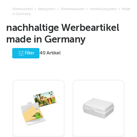
Werbeartikel
>
Kategorien
>
Werbeklassiker
>
Herstellungsland
>
Made
in Germany
nachhaltige Werbeartikel
made in Germany
40
Artikel
Filter