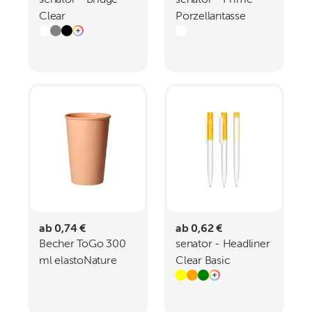
senator - Bridge
senator - Prime
Clear
Porzellantasse
Drehkugelschreiber
ab 0,74 €
ab 0,62 €
Becher ToGo 300
senator - Headliner
ml elastoNature
Clear Basic
Drehkugelschreiber