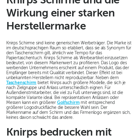
Knirps Schirme und die
Wirkung einer starken
Herstellermarke
Knirps Schirme sind keine generischen Werbeträger. Die Marke ist
im deutschsprachigen Raum so etabliert, dass sie als Synonym für
den Taschenschirm gilt, ähnlich wie Tempo für das
Papiertaschentuch. Knirps Schirme als Werbeartikel einzusetzen
bedeutet, von diesem Markenwert zu profitieren. Das Logo des
werbenden Unternehmens erscheint auf einem Produkt, das der
Empfänger bereits mit Qualität verbindet. Dieser Effekt ist bei
unbekannten Herstellern nicht reproduzierbar. Neben dem
Taschenschirm
bietet Knirps auch größere Modelle, die sich je
nach Zielgruppe und Anlass unterschiedlich eignen. Für
Außendienstmitarbeiter, die viel zu Fuß unterwegs sind, ist die
kompakte Variante ideal. Bei repräsentativen Anlässen oder
Messen kann ein größerer
Golfschirm
mit entsprechend
größerer Logodruckfläche die bessere Wahl sein. Der
Markenname auf dem Schirm und das Firmenlogo ergänzen sich,
keines davon schwächt das andere.
Knirps bedrucken mit