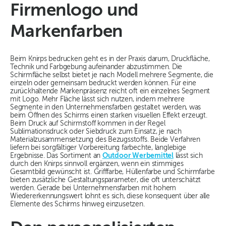
Firmenlogo und
Markenfarben
Beim Knirps bedrucken geht es in der Praxis darum, Druckfläche,
Technik und Farbgebung aufeinander abzustimmen. Die
Schirmfläche selbst bietet je nach Modell mehrere Segmente, die
einzeln oder gemeinsam bedruckt werden können. Für eine
zurückhaltende Markenpräsenz reicht oft ein einzelnes Segment
mit Logo. Mehr Fläche lässt sich nutzen, indem mehrere
Segmente in den Unternehmensfarben gestaltet werden, was
beim Öffnen des Schirms einen starken visuellen Effekt erzeugt.
Beim Druck auf Schirmstoff kommen in der Regel
Sublimationsdruck oder Siebdruck zum Einsatz, je nach
Materialzusammensetzung des Bezugsstoffs. Beide Verfahren
liefern bei sorgfältiger Vorbereitung farbechte, langlebige
Ergebnisse. Das Sortiment an
Outdoor Werbemittel
lässt sich
durch den Knirps sinnvoll ergänzen, wenn ein stimmiges
Gesamtbild gewünscht ist. Grifffarbe, Hüllenfarbe und Schirmfarbe
bieten zusätzliche Gestaltungsparameter, die oft unterschätzt
werden. Gerade bei Unternehmensfarben mit hohem
Wiedererkennungswert lohnt es sich, diese konsequent über alle
Elemente des Schirms hinweg einzusetzen.