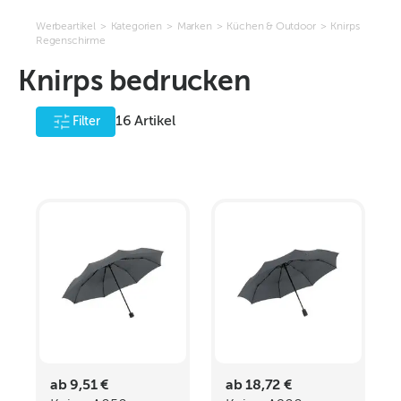
Werbeartikel
>
Kategorien
>
Marken
>
Küchen & Outdoor
>
Knirps
Regenschirme
Knirps bedrucken
16
Artikel
Filter
ab 9,51 €
ab 18,72 €