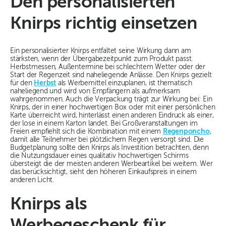
Den personalisierten
Knirps richtig einsetzen
Ein personalisierter Knirps entfaltet seine Wirkung dann am
stärksten, wenn der Übergabezeitpunkt zum Produkt passt.
Herbstmessen, Außentermine bei schlechtem Wetter oder der
Start der Regenzeit sind naheliegende Anlässe. Den Knirps gezielt
für den
Herbst
als Werbemittel einzuplanen, ist thematisch
naheliegend und wird von Empfängern als aufmerksam
wahrgenommen. Auch die Verpackung trägt zur Wirkung bei: Ein
Knirps, der in einer hochwertigen Box oder mit einer persönlichen
Karte überreicht wird, hinterlässt einen anderen Eindruck als einer,
der lose in einem Karton landet. Bei Großveranstaltungen im
Freien empfiehlt sich die Kombination mit einem
Regenponcho
,
damit alle Teilnehmer bei plötzlichem Regen versorgt sind. Die
Budgetplanung sollte den Knirps als Investition betrachten, denn
die Nutzungsdauer eines qualitativ hochwertigen Schirms
übersteigt die der meisten anderen Werbeartikel bei weitem. Wer
das berücksichtigt, sieht den höheren Einkaufspreis in einem
anderen Licht.
Knirps als
Werbegeschenk für