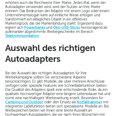
erhöhen auch die Reichweite Ihrer Marke. Jedes Mal, wenn der
Autoadapter verwendet wird, wird der Nutzer an Ihre Marke
erinnert. Das Bedrucken der Adapter mit einem Logo oder einem
Unternehmensslogan kann auf einfache Weise erfolgen und
transformiert ein alltägliches Objekt in ein effektives
Marketingtool, das die Markenbindung stärkt. Ergänzend dazu
eignen sich
Powerbanks
und
Öko-USB-Sticks
hervorragend als
aufeinander abgestimmte Werbegeschenke im Bereich
Telekommunikation
.
Auswahl des richtigen
Autoadapters
Bei der Auswahl des richtigen Autoadapters für Ihre
Werbekampagne sollten Sie verschiedene Aspekte
berücksichtigen. Es gibt Modelle, die über mehrere Anschlüsse
verfügen oder spezielle Features wie Schnellladefunktion bieten.
Die Qualität des Adapters spielt eine entscheidende Rolle, da ein
qualitativ hochwertiger Adapter eine längere Lebensdauer hat und
somit eine nachhaltigere Werbewirkung erzielt. Besonders für
Camping und Outdoor
oder den Einsatz als
Notfallhammer
mit
integrierter Ladefunktion bieten sich spezialisierte Modelle an. Bei
Werbezeichen bieten wir Ihnen eine breite Auswahl an
hochwertigen Autoadaptern, die wir nach Ihren Wünschen mit