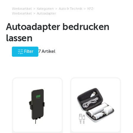
Werbeartikel
>
Kategorien
>
Auto & Technik
>
KFZ-
Werbeartikel
>
Autoadapter
Autoadapter bedrucken
lassen
7
Artikel
Filter