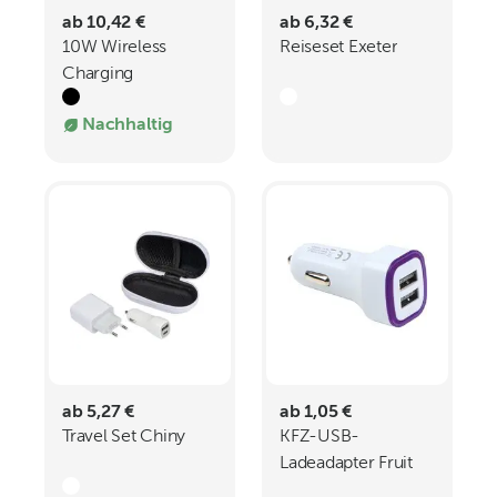
ab 10,42 €
ab 6,32 €
10W Wireless
Reiseset Exeter
Charging
Autohalter aus RCS
Nachhaltig
Plastik
ab 5,27 €
ab 1,05 €
Travel Set Chiny
KFZ-USB-
Ladeadapter Fruit