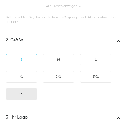
Alle Farben anzeigen
Bitte beachten Sie, dass die Farben im Original je nach Monitor abweichen
können!
2. Größe
S
M
L
XL
2XL
3XL
4XL
3. Ihr Logo