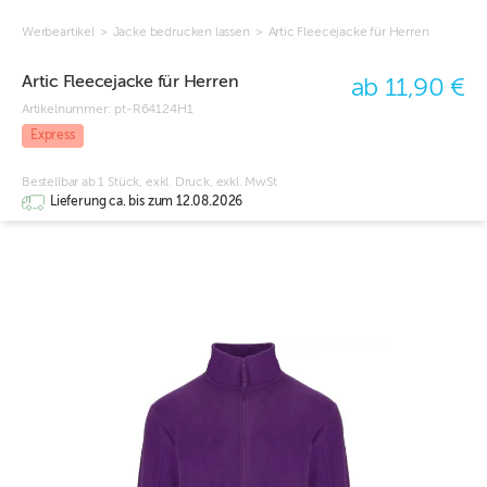
Werbeartikel
>
Jacke bedrucken lassen
>
Artic Fleecejacke für Herren
Artic Fleecejacke für Herren
ab 11,90 €
Artikelnummer:
pt-R64124H1
Express
Bestellbar ab 1 Stück, exkl. Druck, exkl. MwSt
Lieferung ca. bis zum 12.08.2026