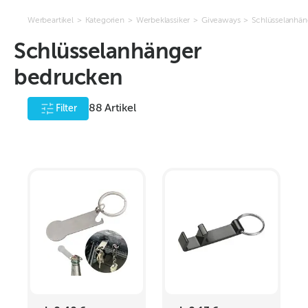
Werbeartikel
>
Kategorien
>
Werbeklassiker
>
Giveaways
>
Schlüsselanhän
Schlüsselanhänger
bedrucken
88
Artikel
Filter