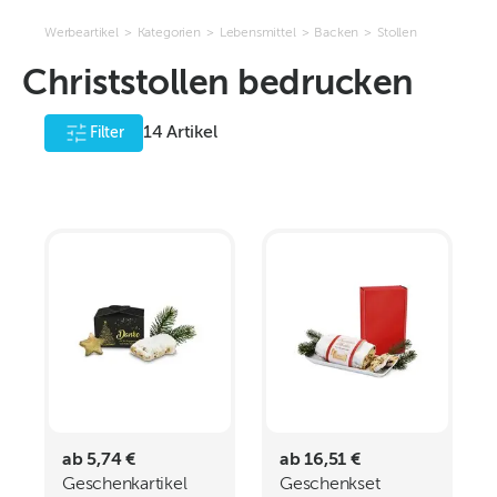
Werbeartikel
>
Kategorien
>
Lebensmittel
>
Backen
>
Stollen
Christstollen bedrucken
14
Artikel
Filter
ab 5,74 €
ab 16,51 €
Geschenkartikel
Geschenkset