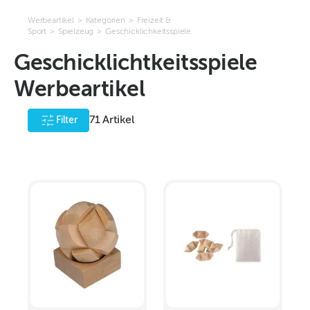
Werbeartikel
>
Kategorien
>
Freizeit &
Sport
>
Spielzeug
>
Geschicklichkeitsspiele
Geschicklichtkeitsspiele
Werbeartikel
71
Artikel
Filter