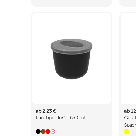
ab 2,23 €
ab 12
Lunchpot ToGo 650 ml
Gesch
Spagh