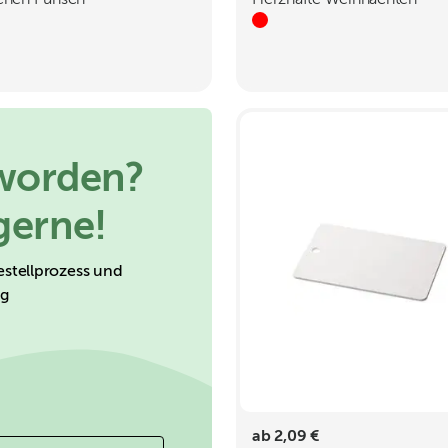
chen Punsch
Herzhafte Weihnachten
eworden?
gerne!
estellprozess und
ng
ab 2,09 €