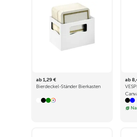
ab 1,29 €
ab 8,
Bierdeckel-Ständer Bierkasten
VESP
Canv
Metal
Na