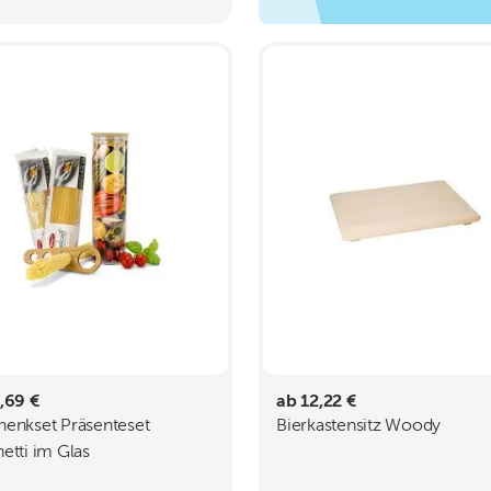
,69 €
ab 12,22 €
enkset Präsenteset
Bierkastensitz Woody
etti im Glas