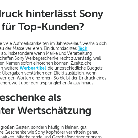
ruck hinterlässt Sony
 für Top-Kunden?
 viele Aufmerksamkeiten im Jahresverlauf, weshalb sich
au der Masse verlieren. Ein durchdachtes
Tech
r ab, insbesondere wenn Marke und Verarbeitung
schaffen Sony Werbegeschenke recht zuverlässig, weil
n Namen sofort einordnen können. Zusätzliche
rch weitere
Werbeartikel
, die unterschiedliche Budgets
 Übergaben verstärken den Effekt zusätzlich, wenn
wenigen Worten einordnen. So bleibt der Eindruck eines
en, weit über den ursprünglichen Anlass hinaus.
eschenke als
ter Wertschätzung
 großen Gesten, sondern häufig in kleinen, gut
sche Geschenke wie Sony Kopfhörer vermitteln genau
u wirken. Mitarbeitende und Geschäftspartner erinnern