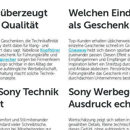
 überzeugt
Welchen Eind
 Qualität
als Geschenk
Geschenken, die Technikaffinität
Top-Kunden erhalten üblicherweise
 steht dabei für Klang- und
einzelne Geschenke schnell im Gr
rt dazu sagt. Kabellose
Kopfhörer
Giveaway
hebt sich davon spürba
Geschenk für Führungskräfte und
zueinander passen. Diesen Effekt 
sprecher
sorgen bei Firmenfeiern
Empfängerinnen und Empfänger de
ogo sichtbar in den Alltag der
Inspiration liefert ein Streifzug du
e aufdringliche Werbebotschaft,
und Anlässe abdecken. Persönliche
ckhaltung macht solche Technik-
Führungskräfte das Geschenk mit 
Konzepte.
durchdachten Unternehmens besteh
Sony Technik
Sony Werbeg
t
Ausdruck ech
omfort und Stil miteinander
Wertschätzung zeigt sich selten in
ndard vieler Schreibtische,
gewählten Details. Kleine techni
itung bei Mitarbeitenden gut
dieses Gefühl, ohne aufdringlich z