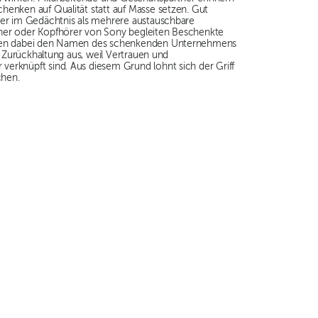
henken auf Qualität statt auf Masse setzen. Gut
ger im Gedächtnis als mehrere austauschbare
her oder Kopfhörer von Sony begleiten Beschenkte
lten dabei den Namen des schenkenden Unternehmens
se Zurückhaltung aus, weil Vertrauen und
erknüpft sind. Aus diesem Grund lohnt sich der Griff
chen.