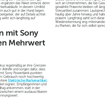
ergänzen das Paket sinnvoll, denn
sich an Unternehmen, die bei Gesc
rbeitsabläufe. In diesem Umfeld
gewählte Präsente bleiben oft län
ern auch gut in der Hand liegen.
Streuartikel zusammen. Lautsprec
itgeber, der auf Details achtet
häufig über Jahre hinweg und ha
rkt sich langfristig auf
präsent. Langfristig zahlt sich die
Wiedererkennung eng miteinander v
zu Marken, die für sich selbst spre
n mit Sony
en Mehrwert
kkus regelmäßig an ihre Grenzen
r Abhilfe und sorgen dafür, dass
n mit Sony Powerbank punkten
igem Gebrauch noch hochwertig
eitere
Elektrische Markenartikel
,
ket eignen. Empfängerinnen und
tag ankommen, statt in der
d zwischen einem austauschbaren
ennungswert.