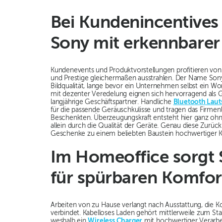
Bei Kundenincentives
Sony mit erkennbarer
Kundenevents und Produktvorstellungen profitieren von 
und Prestige gleichermaßen ausstrahlen. Der Name Sony
Bildqualität, lange bevor ein Unternehmen selbst ein Wo
mit dezenter Veredelung eignen sich hervorragend als 
langjährige Geschäftspartner. Handliche
Bluetooth Laut
für die passende Geräuschkulisse und tragen das Firmenl
Beschenkten. Überzeugungskraft entsteht hier ganz ohn
allein durch die Qualität der Geräte. Genau diese Zurü
Geschenke zu einem beliebten Baustein hochwertiger 
Im Homeoffice sorgt 
für spürbaren Komfor
Arbeiten von zu Hause verlangt nach Ausstattung, die K
verbindet. Kabelloses Laden gehört mittlerweile zum Sta
weshalb ein
Wireless Charger
mit hochwertiger Verarbe