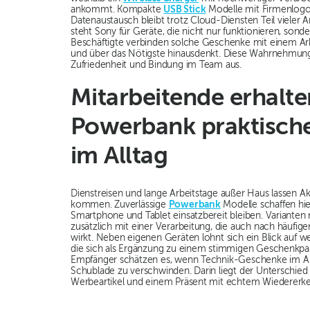
ankommt. Kompakte
USB Stick
Modelle mit Firmenlogo 
Datenaustausch bleibt trotz Cloud-Diensten Teil vieler A
steht Sony für Geräte, die nicht nur funktionieren, sond
Beschäftigte verbinden solche Geschenke mit einem Arbe
und über das Nötigste hinausdenkt. Diese Wahrnehmung wi
Zufriedenheit und Bindung im Team aus.
Mitarbeitende erhalte
Powerbank praktisch
im Alltag
Dienstreisen und lange Arbeitstage außer Haus lassen A
kommen. Zuverlässige
Powerbank
Modelle schaffen hie
Smartphone und Tablet einsatzbereit bleiben. Variante
zusätzlich mit einer Verarbeitung, die auch nach häuf
wirkt. Neben eigenen Geräten lohnt sich ein Blick auf w
die sich als Ergänzung zu einem stimmigen Geschenkpa
Empfänger schätzen es, wenn Technik-Geschenke im All
Schublade zu verschwinden. Darin liegt der Unterschie
Werbeartikel und einem Präsent mit echtem Wiedererk