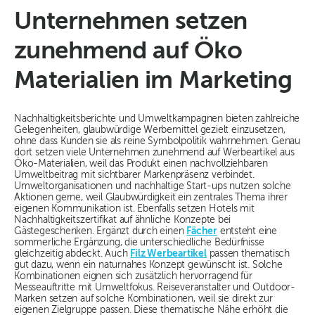
Unternehmen setzen
zunehmend auf Öko
Materialien im Marketing
Nachhaltigkeitsberichte und Umweltkampagnen bieten zahlreiche
Gelegenheiten, glaubwürdige Werbemittel gezielt einzusetzen,
ohne dass Kunden sie als reine Symbolpolitik wahrnehmen. Genau
dort setzen viele Unternehmen zunehmend auf Werbeartikel aus
Öko-Materialien, weil das Produkt einen nachvollziehbaren
Umweltbeitrag mit sichtbarer Markenpräsenz verbindet.
Umweltorganisationen und nachhaltige Start-ups nutzen solche
Aktionen gerne, weil Glaubwürdigkeit ein zentrales Thema ihrer
eigenen Kommunikation ist. Ebenfalls setzen Hotels mit
Nachhaltigkeitszertifikat auf ähnliche Konzepte bei
Gästegeschenken. Ergänzt durch einen
Fächer
entsteht eine
sommerliche Ergänzung, die unterschiedliche Bedürfnisse
gleichzeitig abdeckt. Auch
Filz Werbeartikel
passen thematisch
gut dazu, wenn ein naturnahes Konzept gewünscht ist. Solche
Kombinationen eignen sich zusätzlich hervorragend für
Messeauftritte mit Umweltfokus. Reiseveranstalter und Outdoor-
Marken setzen auf solche Kombinationen, weil sie direkt zur
eigenen Zielgruppe passen. Diese thematische Nähe erhöht die