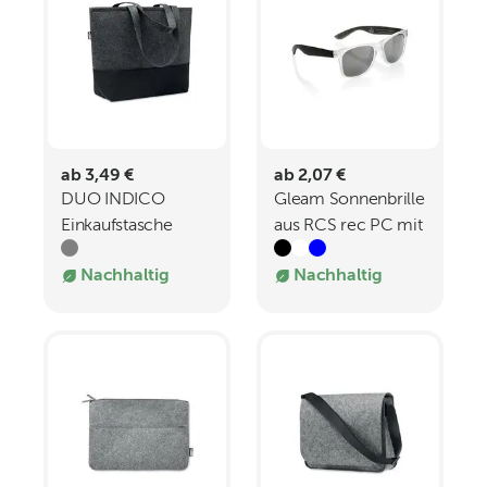
ab 3,49 €
ab 2,07 €
DUO INDICO
Gleam Sonnenbrille
Einkaufstasche
aus RCS rec PC mit
RPET-Filz
verspiegelten
Nachhaltig
Nachhaltig
Gläsern