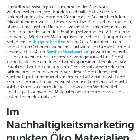
Umweltbewusstsein prägt zunehmend die Wahl von
Werbegeschenken, weil Kunden nachhaltiges Handeln von
Unternehmen aktiv erwarten. Genau diesen Anspruch erfüllen
Öko Materialien, weil sie Umweltverantwortung sichtbar machen,
ohne auf praktischen Nutzen zu verzichten. Unternehmen aus
dem Einzelhandel oder der Beratung setzen solche Artikel gerne
ein, weil sie Werte und Markenpräsenz gleichzeitig transportieren.
Neben einem
Kugelschreiber
zählen Öko-Varianten zu den
beliebtesten Optionen, wenn ein glaubwürdiges Umweltkonzept
gewünscht ist. Auch
Bambus Werbeartikel
passen thematisch
gut dazu, wenn ein naturnahes Konzept gewünscht ist. Selbst
kleine Bestellmengen tragen bereits spürbar zur Reduktion von
Plastikmüll bei. Betriebe aus dem Gesundheitswesen oder der
Bildung profitieren besonders von dieser Verbindung, weil
Nachhaltigkeit zunehmend zur eigenen Botschaft passt. Diese
Kombination aus Umweltbewusstsein und Funktionalität macht
solche Artikel zu einem der wirkungsvollsten Werbemittel
überhaupt. Hochwertige Materialien verstärken den positiven
ersten Eindruck zusätzlich.
Im
Nachhaltigkeitsmarketing
punkten Öko Materialien