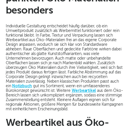
besonders
Individuelle Gestaltung entscheidet häufig darüber, ob ein
Umweltprodukt zusätzlich als Werbemittel funktioniert oder rein
funktional bleibt. In Farbe, Textur und Verpackung lassen sich
Werbeartikel aus Öko-Materialien frei an das eigene Corporate
Design anpassen, wodurch sie sich klar von Standardware
abheben. Raue Oberflächen und gedeckte Farbtöne wirken dabei
authentischer als glatte Kunststoffvarianten, was viele
Unternehmen bevorzugen. Auch matte oder unbehandelte
Oberflächen lassen sich je nach Markenbild wählen. Zusätzlich
überzeugen Öko Materialien durch ihre Vielseitigkeit, weil sich fast
jedes Produkt daraus fertigen lässt. Farbliche Abstimmung auf das
Corporate Design gelingt inzwischen auch bei recycelten
Materialien zuverlässig. Neben klassischen Produkten passt auch
ein
Notizbuch
gut ins Sortiment, wenn ein umfassenderes
Bürokonzept gewünscht ist. Weitere
Werbeartikel
aus dem Öko-
Bereich lassen sich unkompliziert ergänzen, sodass eine stimmige
Zusammenstellung entsteht. Kleinere Auflagen eignen sich für
regionale Aktionen, größere Mengen für bundesweite Kampagnen
mit einheitlichem Erscheinungsbild.
Werbeartikel aus Öko-