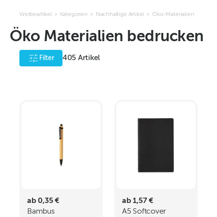
Werbeartikel
>
Kategorien
>
Nachhaltige Artikel
>
Öko-Materialien
Öko Materialien bedrucken
405
Artikel
Filter
ab 0,35 €
ab 1,57 €
Bambus
A5 Softcover