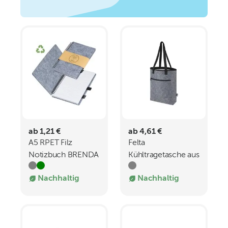
ab 1,21 €
ab 4,61 €
A5 RPET Filz
Felta
Notizbuch BRENDA
Kühltragetasche aus
GRS-recyceltem
Nachhaltig
Nachhaltig
Filz 12 L