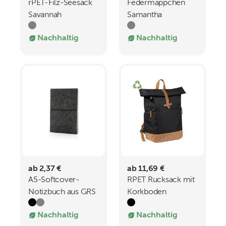
rPET-Filz-Seesack
Federmäppchen
Savannah
Samantha
Recycelter Filz
Nachhaltig
Nachhaltig
Reißverschluss
ab 2,37 €
ab 11,69 €
A5-Softcover-
RPET Rucksack mit
Notizbuch aus GRS
Korkboden
zertifiert
DAGMAR
Nachhaltig
Nachhaltig
recyceltem Filz