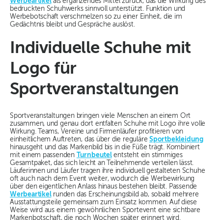
Werbeartikel
als ergänzendes Mittel zurück, das die Wirkung des
bedruckten Schuhwerks sinnvoll unterstützt. Funktion und
Werbebotschaft verschmelzen so zu einer Einheit, die im
Gedächtnis bleibt und Gespräche auslöst.
Individuelle Schuhe mit
Logo für
Sportveranstaltungen
Sportveranstaltungen bringen viele Menschen an einem Ort
zusammen, und genau dort entfalten Schuhe mit Logo ihre volle
Wirkung. Teams, Vereine und Firmenläufer profitieren von
einheitlichem Auftreten, das über die reguläre
Sportbekleidung
hinausgeht und das Markenbild bis in die Füße trägt. Kombiniert
mit einem passenden
Turnbeutel
entsteht ein stimmiges
Gesamtpaket, das sich leicht an Teilnehmende verteilen lässt.
Läuferinnen und Läufer tragen ihre individuell gestalteten Schuhe
oft auch nach dem Event weiter, wodurch die Werbewirkung
über den eigentlichen Anlass hinaus bestehen bleibt. Passende
Werbeartikel
runden das Erscheinungsbild ab, sobald mehrere
Ausstattungsteile gemeinsam zum Einsatz kommen. Auf diese
Weise wird aus einem gewöhnlichen Sportevent eine sichtbare
Markenbotschaft, die noch Wochen später erinnert wird.