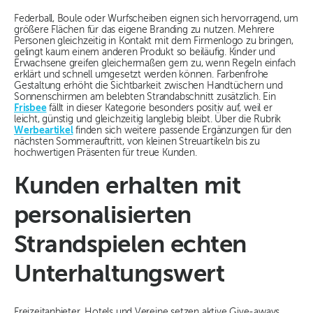
Federball, Boule oder Wurfscheiben eignen sich hervorragend, um
größere Flächen für das eigene Branding zu nutzen. Mehrere
Personen gleichzeitig in Kontakt mit dem Firmenlogo zu bringen,
gelingt kaum einem anderen Produkt so beiläufig. Kinder und
Erwachsene greifen gleichermaßen gern zu, wenn Regeln einfach
erklärt und schnell umgesetzt werden können. Farbenfrohe
Gestaltung erhöht die Sichtbarkeit zwischen Handtüchern und
Sonnenschirmen am belebten Strandabschnitt zusätzlich. Ein
Frisbee
fällt in dieser Kategorie besonders positiv auf, weil er
leicht, günstig und gleichzeitig langlebig bleibt. Über die Rubrik
Werbeartikel
finden sich weitere passende Ergänzungen für den
nächsten Sommerauftritt, von kleinen Streuartikeln bis zu
hochwertigen Präsenten für treue Kunden.
Kunden erhalten mit
personalisierten
Strandspielen echten
Unterhaltungswert
Freizeitanbieter, Hotels und Vereine setzen aktive Give-aways