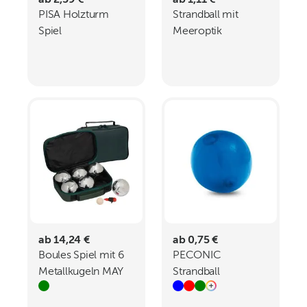
ab 2,59 €
ab 1,11 €
PISA Holzturm
Strandball mit
Spiel
Meeroptik
CLAYTON
ab 14,24 €
ab 0,75 €
Boules Spiel mit 6
PECONIC
Metallkugeln MAY
Strandball
aufblasbar aus
lichtdurchlässigem