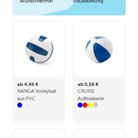
Wunschtermin
Visualisierung
ab 4,46 €
ab 0,56 €
NANGA Volleyball
CRUISE
aus PVC
Aufblasbarer
Wasserball aus PVC