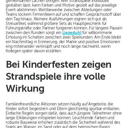
gemeinsamen Lachen bringen. Wer Strandspiele individuell
gestalten lässt, kann Farben und Motive gezielt auf das jeweilige
Event abstimmen. Wettbewerbe zwischen Abteilungen oder
Teams lockern Firmenfeiern auf und schaffen Gesprächsstoff über
den Tag hinaus. Kleinere Ausführungen eignen sich gut als
Streuartikel, während größere Sets als Hauptgeschenk für
Führungskräfte oder Partner fungieren können. Für längere Pausen
zwischen den Runden sorgt ein
Liegestuhl
für willkommene
Erholung im Schatten zwischen zwei Spielrunden. Am Ende bleibt
ein Nachmittag in Erinnerung, der Marke und positive Emotionen
eng miteinander verknüpft und noch lange nachwirkt, wenn
Kollegen später davon erzählen.
Bei Kinderfesten zeigen
Strandspiele ihre volle
Wirkung
Familienfreundliche Aktionen setzen häufig auf Angebote, die
Kinder sofort begeistern und Eltern gleichzeitig spürbar entlasten.
Einfache Regeln sorgen dafür, dass auch jüngere Teilnehmer ohne
lange Erklärungen mitspielen können. Leuchtende Farben und
robuste Bauweise erhöhen zusätzlich die Sicherheit während des
Spiels am Wasser, im Sand oder auf dem heimischen Rasen.