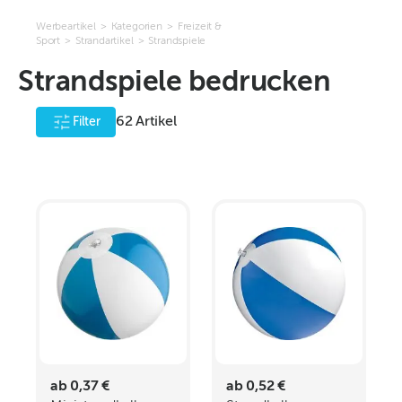
Werbeartikel
>
Kategorien
>
Freizeit &
Sport
>
Strandartikel
>
Strandspiele
Strandspiele bedrucken
62
Artikel
Filter
ab 0,37 €
ab 0,52 €