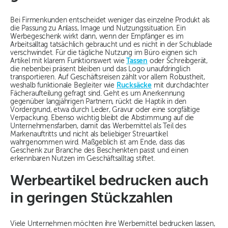
Bei Firmenkunden entscheidet weniger das einzelne Produkt als
die Passung zu Anlass, Image und Nutzungssituation. Ein
Werbegeschenk wirkt dann, wenn der Empfänger es im
Arbeitsalltag tatsächlich gebraucht und es nicht in der Schublade
verschwindet. Für die tägliche Nutzung im Büro eignen sich
Artikel mit klarem Funktionswert wie
Tassen
oder Schreibgerät,
die nebenbei präsent bleiben und das Logo unaufdringlich
transportieren. Auf Geschäftsreisen zählt vor allem Robustheit,
weshalb funktionale Begleiter wie
Rucksäcke
mit durchdachter
Fächeraufteilung gefragt sind. Geht es um Anerkennung
gegenüber langjährigen Partnern, rückt die Haptik in den
Vordergrund, etwa durch Leder, Gravur oder eine sorgfältige
Verpackung. Ebenso wichtig bleibt die Abstimmung auf die
Unternehmensfarben, damit das Werbemittel als Teil des
Markenauftritts und nicht als beliebiger Streuartikel
wahrgenommen wird. Maßgeblich ist am Ende, dass das
Geschenk zur Branche des Beschenkten passt und einen
erkennbaren Nutzen im Geschäftsalltag stiftet.
Werbeartikel bedrucken auch
in geringen Stückzahlen
Viele Unternehmen möchten ihre Werbemittel bedrucken lassen,