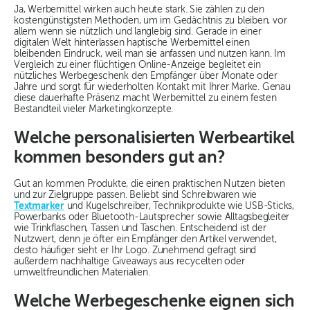
Ja, Werbemittel wirken auch heute stark. Sie zählen zu den
kostengünstigsten Methoden, um im Gedächtnis zu bleiben, vor
allem wenn sie nützlich und langlebig sind. Gerade in einer
digitalen Welt hinterlassen haptische Werbemittel einen
bleibenden Eindruck, weil man sie anfassen und nutzen kann. Im
Vergleich zu einer flüchtigen Online-Anzeige begleitet ein
nützliches Werbegeschenk den Empfänger über Monate oder
Jahre und sorgt für wiederholten Kontakt mit Ihrer Marke. Genau
diese dauerhafte Präsenz macht Werbemittel zu einem festen
Bestandteil vieler Marketingkonzepte.
Welche personalisierten Werbeartikel
kommen besonders gut an?
Gut an kommen Produkte, die einen praktischen Nutzen bieten
und zur Zielgruppe passen. Beliebt sind Schreibwaren wie
Textmarker
und Kugelschreiber, Technikprodukte wie USB-Sticks,
Powerbanks oder Bluetooth-Lautsprecher sowie Alltagsbegleiter
wie Trinkflaschen, Tassen und Taschen. Entscheidend ist der
Nutzwert, denn je öfter ein Empfänger den Artikel verwendet,
desto häufiger sieht er Ihr Logo. Zunehmend gefragt sind
außerdem nachhaltige Giveaways aus recycelten oder
umweltfreundlichen Materialien.
Welche Werbegeschenke eignen sich