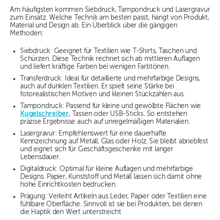
Am häufigsten kommen Siebdruck, Tampondruck und Lasergravur
zum Einsatz. Welche Technik am besten passt, hängt von Produkt,
Material und Design ab. Ein Überblick über die gängigen
Methoden:
Siebdruck: Geeignet für Textilien wie T-Shirts, Taschen und
Schürzen. Diese Technik rechnet sich ab mittleren Auflagen
und liefert kräftige Farben bei wenigen Farbtönen.
Transferdruck: Ideal für detaillierte und mehrfarbige Designs,
auch auf dunklen Textilien. Er spielt seine Stärke bei
fotorealistischen Motiven und kleinen Stückzahlen aus.
Tampondruck: Passend für kleine und gewölbte Flächen wie
Kugelschreiber
, Tassen oder USB-Sticks. So entstehen
präzise Ergebnisse auch auf unregelmäßigen Materialien.
Lasergravur: Empfehlenswert für eine dauerhafte
Kennzeichnung auf Metall, Glas oder Holz. Sie bleibt abriebfest
und eignet sich für Geschäftsgeschenke mit langer
Lebensdauer.
Digitaldruck: Optimal für kleine Auflagen und mehrfarbige
Designs. Papier, Kunststoff und Metall lassen sich damit ohne
hohe Einrichtkosten bedrucken.
Prägung: Verleiht Artikeln aus Leder, Papier oder Textilien eine
fühlbare Oberfläche. Sinnvoll ist sie bei Produkten, bei denen
die Haptik den Wert unterstreicht.