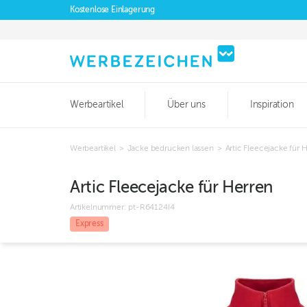
Kostenlose Einlagerung
Werbeartikel
Über uns
Inspiration
Werbeartikel
>
Jacke bedrucken lassen
>
Artic Fleecejacke für 
Artic Fleecejacke für Herren
Artikelnummer:
pt-R64124I4
Express