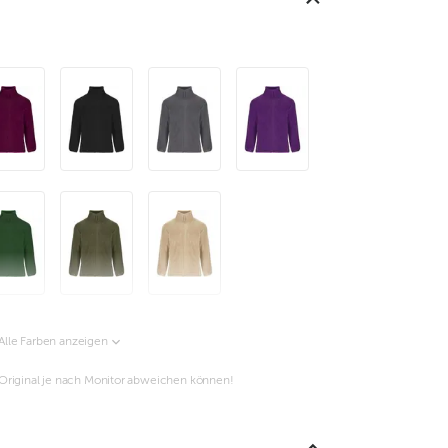
Alle Farben anzeigen
m Original je nach Monitor abweichen können!