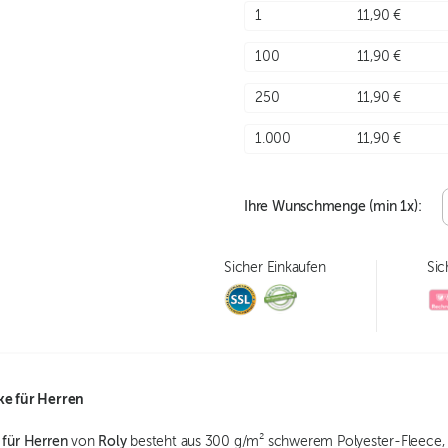
1
11,90 €
100
11,90 €
250
11,90 €
1.000
11,90 €
Ihre Wunschmenge (min
1
x):
Sicher Einkaufen
Sic
ke für Herren
 für Herren
von
Roly
besteht aus 300 g/m² schwerem Polyester-Fleece, d