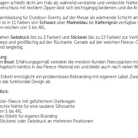
agen schließt dicht am Hals ab, während verstärkte und verdeckte Nähte 
verschluss mit textilem Zipper lässt sich leichtgängig bedienen, und d
Teamkleidung für Outdoor-Events, auf der Messe als wärmende Schicht 
e ist in 11 Farben von
Schwarz
über
Marineblau
bis
Kieferngrün
verfügbar 
n reichen von S bis 4XL.
stehen
Siebdruck
(bis zu 2 Farben) und
Stickerei
(bis zu 12 Farben) zur Ver
zeps und großflächig auf der Rückseite. Gerade auf der weichen Fleece-O
nd langlebig.
ung:
en Brust
: Erfahrungsgemäß veredeln die meisten Kunden Fleecejacken mit 
d haptisch nahtlos in das Fleece-Material ein und bleibt auch nach vielen 
tikett ermöglicht ein problemloses Rebranding mit eigenem Label. Zwei 
das funktionale Design ab.
lick:
ter-Fleece mit gefüttertem Stehkragen
eckte Nähte für eine saubere Silhouette
en S bis 4XL
 Etikett für eigenes Branding
Stickerei oder Siebdruck an mehreren Positionen