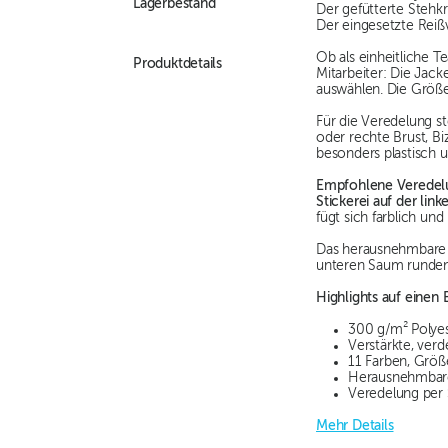
Lagerbestand
Der gefütterte Stehkr
Der eingesetzte Reiß
Ob als einheitliche 
Produktdetails
Mitarbeiter: Die Jack
auswählen. Die Größe
Für die Veredelung 
oder rechte Brust, Bi
besonders plastisch u
Empfohlene Veredel
Stickerei auf der link
fügt sich farblich un
Das herausnehmbare E
unteren Saum runden 
Highlights auf einen B
300 g/m² Polyes
Verstärkte, verd
11 Farben, Größ
Herausnehmbares
Veredelung per 
Mehr Details