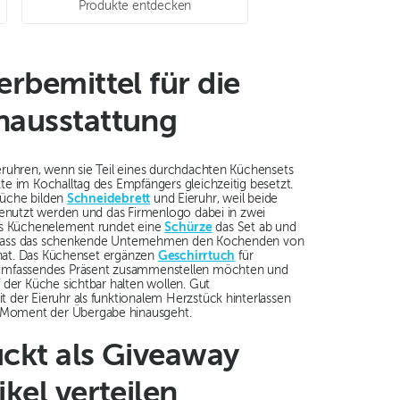
Produkte entdecken
erbemittel für die
nausstattung
eruhren, wenn sie Teil eines durchdachten Küchensets
e im Kochalltag des Empfängers gleichzeitig besetzt.
 Küche bilden
Schneidebrett
und Eieruhr, weil beide
genutzt werden und das Firmenlogo dabei in zwei
es Küchenelement rundet eine
Schürze
das Set ab und
t, dass das schenkende Unternehmen den Kochenden von
t hat. Das Küchenset ergänzen
Geschirrtuch
für
 umfassendes Präsent zusammenstellen möchten und
 der Küche sichtbar halten wollen. Gut
der Eieruhr als funktionalem Herzstück hinterlassen
n Moment der Übergabe hinausgeht.
uckt als Giveaway
ikel verteilen