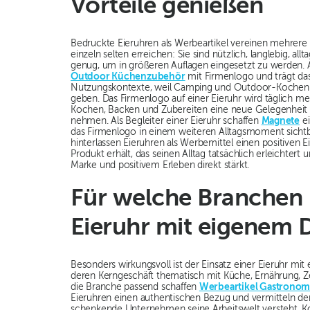
Vorteile genießen
Bedruckte Eieruhren als Werbeartikel vereinen mehrere 
einzeln selten erreichen: Sie sind nützlich, langlebig, all
genug, um in größeren Auflagen eingesetzt zu werden. 
Outdoor Küchenzubehör
mit Firmenlogo und trägt da
Nutzungskontexte, weil Camping und Outdoor-Kochen d
geben. Das Firmenlogo auf einer Eieruhr wird täglich 
Kochen, Backen und Zubereiten eine neue Gelegenheit s
nehmen. Als Begleiter einer Eieruhr schaffen
Magnete
ei
das Firmenlogo in einem weiteren Alltagsmoment sichtb
hinterlassen Eieruhren als Werbemittel einen positiven E
Produkt erhält, das seinen Alltag tatsächlich erleichter
Marke und positivem Erleben direkt stärkt.
Für welche Branchen l
Eieruhr mit eigenem 
Besonders wirkungsvoll ist der Einsatz einer Eieruhr m
deren Kerngeschäft thematisch mit Küche, Ernährung, Zeit
die Branche passend schaffen
Werbeartikel Gastronom
Eieruhren einen authentischen Bezug und vermitteln d
schenkende Unternehmen seine Arbeitswelt versteht. K