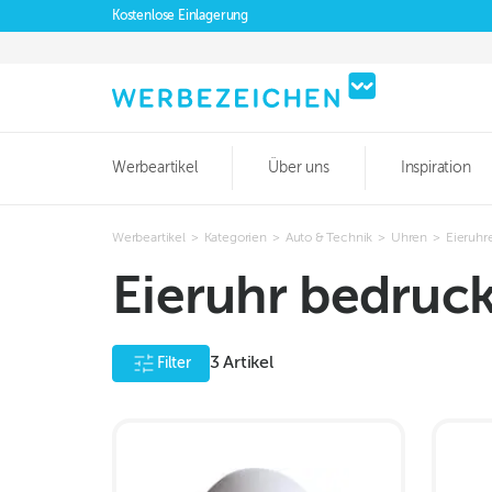
Kostenlose Einlagerung
Werbeartikel
Über uns
Inspiration
Werbeartikel
>
Kategorien
>
Auto & Technik
>
Uhren
>
Eieruh
Eieruhr bedruc
3
Artikel
Filter