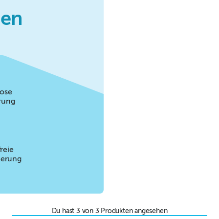
hen
lose
rung
reie
sierung
Du hast
3
von
3
Produkten angesehen