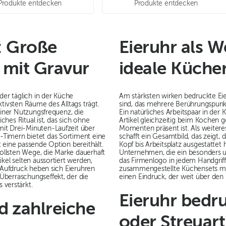
Produkte entdecken
Produkte entdecken
l: Große
Eieruhr als W
 mit Gravur
ideale Küche
der täglich in der Küche
Am stärksten wirken bedruckte Ei
tivsten Räume des Alltags trägt.
sind, das mehrere Berührungspunkt
iner Nutzungsfrequenz, die
Ein natürliches Arbeitspaar in der
iches Ritual ist, das sich ohne
Artikel gleichzeitig beim Kochen 
it Drei-Minuten-Laufzeit über
Momenten präsent ist. Als weiter
-Timern bietet das Sortiment eine
schafft ein Gesamtbild, das zeig
 eine passende Option bereithält.
Kopf bis Arbeitsplatz ausgestatte
ollsten Wege, die Marke dauerhaft
Unternehmen, die ein besonders
kel selten aussortiert werden,
das Firmenlogo in jedem Handgriff
m Aufdruck heben sich Eieruhren
zusammengestellte Küchensets mit 
Überraschungseffekt, der die
einen Eindruck, der weit über de
verstärkt.
Eieruhr bedr
d zahlreiche
oder Streuart