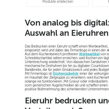
Produkte entdecken
Von analog bis digita
Auswahl an Eieruhren
Das Bedrucken einer Eieruhr schafft einen Werbeartikel, 
eingesetzt wird und dabei das Firmenlogo in einen der ak
Aus dem Küchenbereich profitieren
Werbeartikel
von e
Schreibtischartikel selten erreichen, weil Kochen ein tägl
Unterbrechung wiederholt. Von klassischen Sanduhren m
mechanische Drehuhren bis hin zu digitalen Countdown
Bandbreite, die für jeden Einsatzzweck und jedes Budget
Mit Firmenlogo ist
Küchenzubehör
einer der wirkungsv
im Haushalt der Zielgruppe zu verankern, weil Küchenarti
solange sie funktionieren. Mit Gravur oder individuelle
vom generischen Kugelschreiber ab und schaffen einen 
positive Wahrnehmung des schenkenden Unternehmens 
Eieruhr bedrucken un