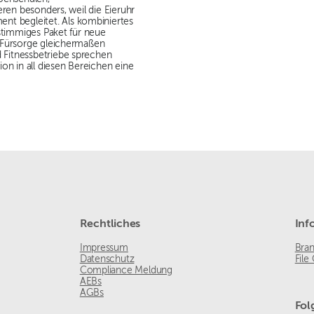
eren besonders, weil die Eieruhr
t begleitet. Als kombiniertes
stimmiges Paket für neue
d Fürsorge gleichermaßen
 Fitnessbetriebe sprechen
ion in all diesen Bereichen eine
Rechtliches
Inf
Impressum
Bra
Datenschutz
File
Compliance Meldung
AEBs
AGBs
Fol