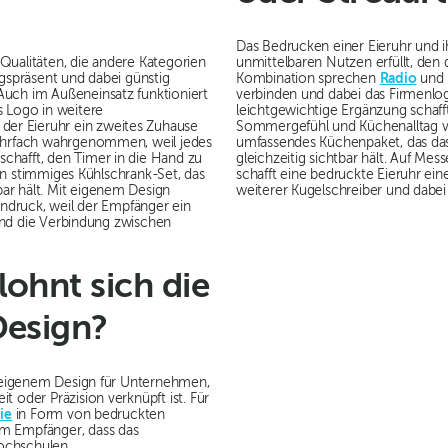
Das Bedrucken einer Eieruhr und ihr
Qualitäten, die andere Kategorien
unmittelbaren Nutzen erfüllt, den 
tagspräsent und dabei günstig
Kombination sprechen
Radio
und 
Auch im Außeneinsatz funktioniert
verbinden und dabei das Firmenl
s Logo in weitere
leichtgewichtige Ergänzung schaff
er Eieruhr ein zweites Zuhause
Sommergefühl und Küchenalltag v
mehrfach wahrgenommen, weil jedes
umfassendes Küchenpaket, das d
chafft, den Timer in die Hand zu
gleichzeitig sichtbar hält. Auf Me
n stimmiges Kühlschrank-Set, das
schafft eine bedruckte Eieruhr einen
ar hält. Mit eigenem Design
weiterer Kugelschreiber und dabei
indruck, weil der Empfänger ein
t und die Verbindung zwischen
ohnt sich die
Design?
it eigenem Design für Unternehmen,
 oder Präzision verknüpft ist. Für
ie
in Form von bedruckten
em Empfänger, dass das
ochschulen,