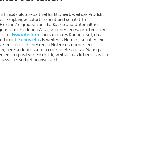
 Einsatz als Streuartikel funktioniert, weil das Produkt
der Empfänger sofort erkennt und schätzt. In
Eieruhr Zielgruppen an, die Küche und Unterhaltung
ogo in verschiedenen Alltagsmomenten wahrnehmen. Als
t eine
Eiswürfelform
ein saisonales Küchen-Set, das
erbindet.
Schüsseln
als weiteres Element schaffen ein
as Firmenlogo in mehreren Nutzungsmomenten
ssen, bei Kundenbesuchen oder als Beilage zu Mailings
 ersten positiven Eindruck, weil sie nützlicher ist als ein
 dasselbe Budget beansprucht.