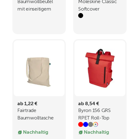
Baumwollbeutel
Moleskine Classic
mit einseitigem
Softcover
Nylon-Netz und
Notizbuch L blanko
doppeltem
Kordelzug - 150 gm
- 30 x 40 cm
ab 1,22 €
ab 8,54 €
Fairtrade
Byron 156 GRS
Baumwolltasche
RPET Roll-Top
mit langen Griffen -
Rucksack 18 L
Nachhaltig
Nachhaltig
140 gm - 38 x 42