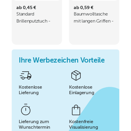
ab 0,45 €
ab 0,59 €
Standard
Baumwolltasche
Brillenputztuch -
mit langen Griffen -
Microfaser 220gm
135 gm - 38 x 42
cm
Ihre Werbezeichen Vorteile
Kostenlose
Kostenlose
Lieferung
Einlagerung
Lieferung zum
Kostenfreie
Wunschtermin
Visualisierung