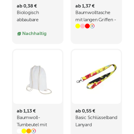
ab 0,38 €
ab 1,37 €
Biologisch
Baumwolltasche
abbaubare
mit langen Griffen -
Webcam Cover in
140 gm - 38 x 42
Nachhaltig
individueller
cm
Klappkarte T10
ab 1,13 €
ab 0,55 €
Baumwoll-
Basic Schlüsselband
Turnbeutel mit
Lanyard
Tragekordeln - 135