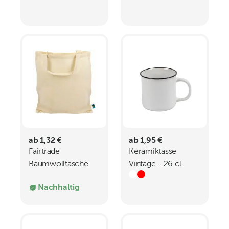
gm - 38 x 46 cm
ab 1,32 €
ab 1,95 €
Fairtrade
Keramiktasse
Baumwolltasche
Vintage - 26 cl
mit kurzen Griffen -
Nachhaltig
140 gm - 28 x 32
cm