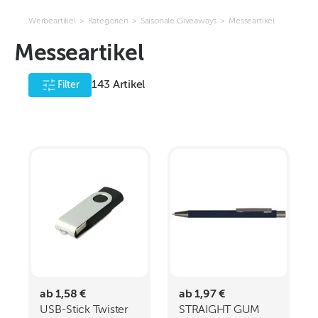
Werbeartikel
>
Kategorien
>
Saisonale Giveaways
>
Messeartikel
Messeartikel
143
Artikel
Filter
ab 1,58 €
ab 1,97 €
USB-Stick Twister
STRAIGHT GUM