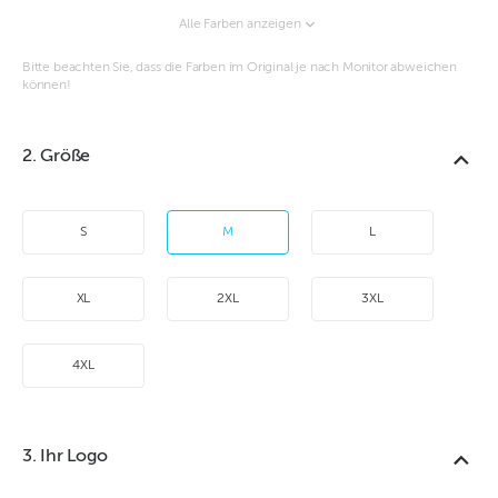
Alle Farben anzeigen
Bitte beachten Sie, dass die Farben im Original je nach Monitor abweichen
können!
2. Größe
S
M
L
XL
2XL
3XL
4XL
3. Ihr Logo