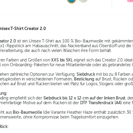
Unisex T-Shirt Creator 2.0
eator 2.0
ist ein Unisex T-Shirt aus 100 % Bio-Baumwolle mit gekämmtem 
 1x1-Rippstrick am Halsausschnitt, das Nackenband aus Oberstoff und d
 Verarbeitung, die auch nach vielen Wäschen ihre Form behält.
aren Farben und Größen von
XXS bis 5XL
eignet sich das Creator 2.0 idea
eil von Onboarding-Paketen für neue Mitarbeitende oder als gebrandete
tehen zahlreiche Optionen zur Verfügung:
Siebdruck
mit bis zu 8 Farben 
etupkosten in verschiedenen Formaten,
Bestickung
auf Brust, Rücken od
hen auf Brust und Rücken bieten viel Platz für Logos, Slogans oder groß
ung:
nding empfiehlt sich der
Siebdruck bis 12 x 12 cm auf der linken Brust
, de
r mehrfarbige Motive auf dem Rücken ist der
DTF Transferdruck (A4)
eine f
eht aus
Bio-Baumwolle
(die Variante Heather Haze enthält zusätzlich 30
hmenswerte, ohne Kompromisse beim Tragekomfort einzugehen.
lick: