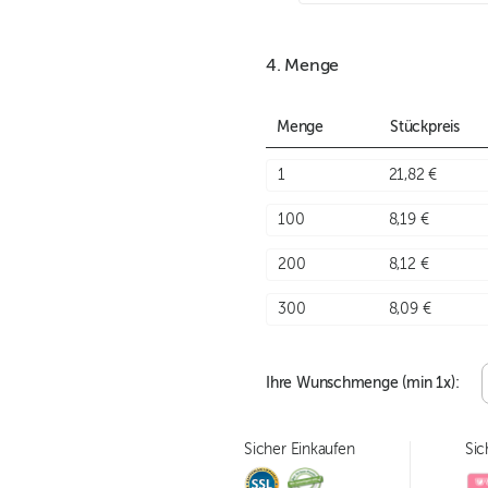
4. Menge
Menge
Stückpreis
1
21,82 €
100
8,19 €
200
8,12 €
300
8,09 €
Ihre Wunschmenge (min
1
x):
Sicher Einkaufen
Sic