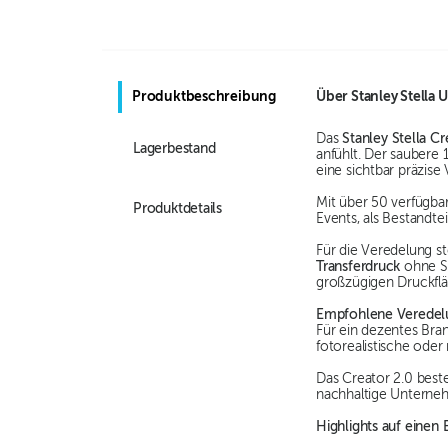
Produktbeschreibung
Über
Stanley Stella 
Das
Stanley Stella Cr
Lagerbestand
anfühlt. Der saubere
eine sichtbar präzise
Mit über 50 verfügb
Produktdetails
Events, als Bestandt
Für die Veredelung s
Transferdruck
ohne S
großzügigen Druckfläc
Empfohlene Veredel
Für ein dezentes Bra
fotorealistische ode
Das Creator 2.0 best
nachhaltige Unterne
Highlights auf einen B