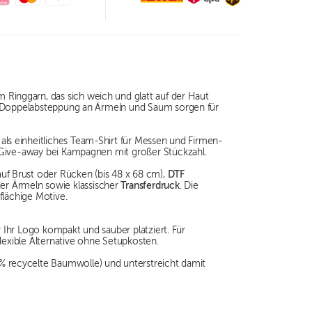
Ringgarn, das sich weich und glatt auf der Haut
ie Doppelabsteppung an Ärmeln und Saum sorgen für
l als einheitliches Team-Shirt für Messen und Firmen-
s Give-away bei Kampagnen mit großer Stückzahl.
auf Brust oder Rücken (bis 48 x 68 cm),
DTF
er Ärmeln sowie klassischer
Transferdruck
. Die
flächige Motive.
r Ihr Logo kompakt und sauber platziert. Für
lexible Alternative ohne Setupkosten.
 % recycelte Baumwolle) und unterstreicht damit