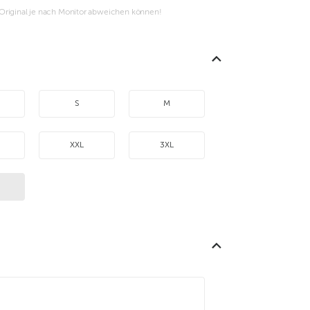
m Original je nach Monitor abweichen können!
S
M
XXL
3XL