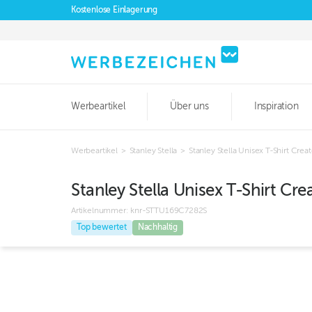
Kostenlose Einlagerung
Werbeartikel
Über uns
Inspiration
Werbeartikel
>
Stanley Stella
>
Stanley Stella Unisex T-Shirt Creat
Stanley Stella Unisex T-Shirt Cre
Artikelnummer:
knr-STTU169C7282S
Top bewertet
Nachhaltig