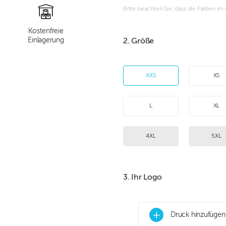
Bitte beachten Sie, dass die Farben i
Kostenfreie
Einlagerung
2. Größe
XXS
XS
L
XL
4XL
5XL
3. Ihr Logo
+
Druck hinzufügen