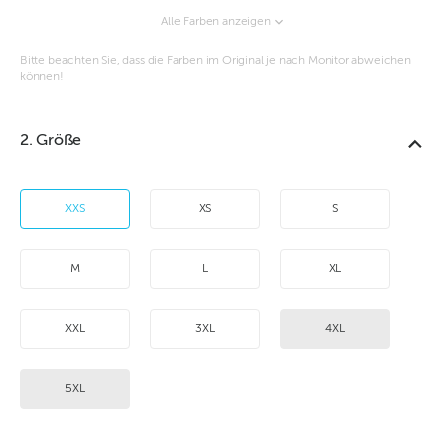
Alle Farben anzeigen
Bitte beachten Sie, dass die Farben im Original je nach Monitor abweichen
können!
2. Größe
XXS
XS
S
M
L
XL
XXL
3XL
4XL
5XL