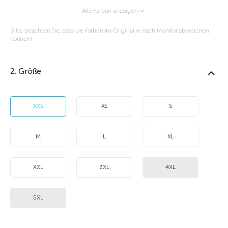
Alle Farben anzeigen
Bitte beachten Sie, dass die Farben im Original je nach Monitor abweichen
können!
2. Größe
XXS
XS
S
M
L
XL
XXL
3XL
4XL
5XL