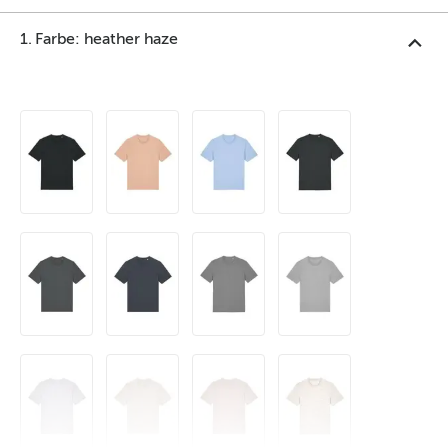
1. Farbe: heather haze