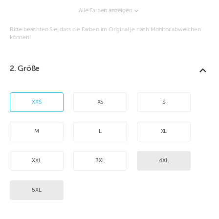
Alle Farben anzeigen
Bitte beachten Sie, dass die Farben im Original je nach Monitor abweichen
können!
2. Größe
XXS
XS
S
M
L
XL
XXL
3XL
4XL
5XL