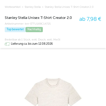
Werbeartikel
>
Stanley Stella
>
Stanley Stella Unisex T-Shirt Creator 2.0
Stanley Stella Unisex T-Shirt Creator 2.0
ab 7,98 €
Artikelnummer:
knr-STTU169C1472S
Top bewertet
Nachhaltig
Bestellbar ab 1 Stück, exkl. Druck, exkl. MwSt
Lieferung ca. bis zum 12.08.2026