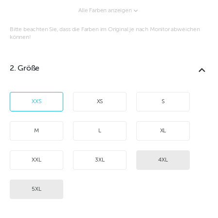
Alle Farben anzeigen
Bitte beachten Sie, dass die Farben im Original je nach Monitor abweichen
können!
2. Größe
XXS
XS
S
M
L
XL
XXL
3XL
4XL
5XL