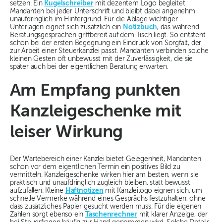
setzen. Ein
Kugelschreiber
mit dezentem Logo begleitet
Mandanten bei jeder Unterschrift und bleibt dabei angenehm
unaufdringlich im Hintergrund. Für die Ablage wichtiger
Unterlagen eignet sich zusätzlich ein
Notizbuch
, das während
Beratungsgesprächen griffbereit auf dem Tisch liegt. So entsteht
schon bei der ersten Begegnung ein Eindruck von Sorgfalt, der
zur Arbeit einer Steuerkanzlei passt. Mandanten verbinden solche
kleinen Gesten oft unbewusst mit der Zuverlässigkeit, die sie
später auch bei der eigentlichen Beratung erwarten.
Am Empfang punkten
Kanzleigeschenke mit
leiser Wirkung
Der Wartebereich einer Kanzlei bietet Gelegenheit, Mandanten
schon vor dem eigentlichen Termin ein positives Bild zu
vermitteln. Kanzleigeschenke wirken hier am besten, wenn sie
praktisch und unaufdringlich zugleich bleiben, statt bewusst
aufzufallen. Kleine
Haftnotizen
mit Kanzleilogo eignen sich, um
schnelle Vermerke während eines Gesprächs festzuhalten, ohne
dass zusätzliches Papier gesucht werden muss. Für die eigenen
Zahlen sorgt ebenso ein
Taschenrechner
mit klarer Anzeige, der