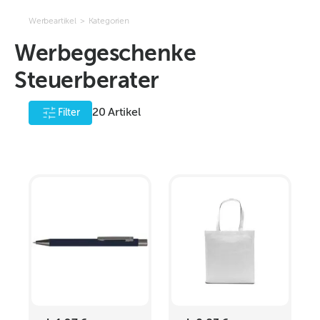
Werbeartikel
>
Kategorien
Werbegeschenke
Steuerberater
20
Artikel
Filter