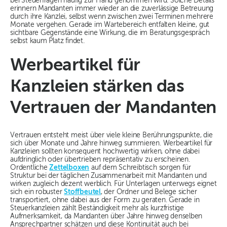
bei Steuerfragen häufig zur Hand genommen wird. Solche Details
erinnern Mandanten immer wieder an die zuverlässige Betreuung
durch ihre Kanzlei, selbst wenn zwischen zwei Terminen mehrere
Monate vergehen. Gerade im Wartebereich entfalten kleine, gut
sichtbare Gegenstände eine Wirkung, die im Beratungsgespräch
selbst kaum Platz findet.
Werbeartikel für
Kanzleien stärken das
Vertrauen der Mandanten
Vertrauen entsteht meist über viele kleine Berührungspunkte, die
sich über Monate und Jahre hinweg summieren. Werbeartikel für
Kanzleien sollten konsequent hochwertig wirken, ohne dabei
aufdringlich oder übertrieben repräsentativ zu erscheinen.
Ordentliche
Zettelboxen
auf dem Schreibtisch sorgen für
Struktur bei der täglichen Zusammenarbeit mit Mandanten und
wirken zugleich dezent werblich. Für Unterlagen unterwegs eignet
sich ein robuster
Stoffbeutel
, der Ordner und Belege sicher
transportiert, ohne dabei aus der Form zu geraten. Gerade in
Steuerkanzleien zählt Beständigkeit mehr als kurzfristige
Aufmerksamkeit, da Mandanten über Jahre hinweg denselben
Ansprechpartner schätzen und diese Kontinuität auch bei