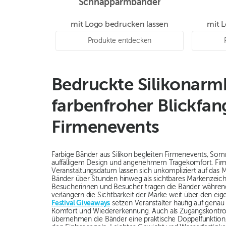
Schnapparmbänder
mit Logo bedrucken lassen
mit 
Produkte entdecken
Bedruckte Silikonarm
farbenfroher Blickfan
Firmenevents
Farbige Bänder aus Silikon begleiten Firmenevents, Som
auffälligem Design und angenehmem Tragekomfort. Fir
Veranstaltungsdatum lassen sich unkompliziert auf das 
Bänder über Stunden hinweg als sichtbares Markenzeic
Besucherinnen und Besucher tragen die Bänder währen
verlängern die Sichtbarkeit der Marke weit über den ei
Festival Giveaways
setzen Veranstalter häufig auf genau
Komfort und Wiedererkennung. Auch als Zugangskontro
übernehmen die Bänder eine praktische Doppelfunktion, 