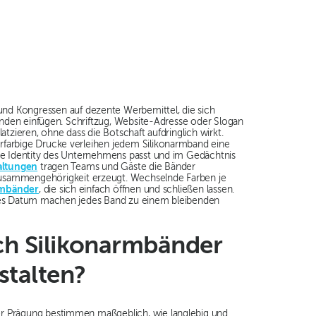
d Kongressen auf dezente Werbemittel, die sich
itenden einfügen. Schriftzug, Website-Adresse oder Slogan
latzieren, ohne dass die Botschaft aufdringlich wirkt.
rfarbige Drucke verleihen jedem Silikonarmband eine
ate Identity des Unternehmens passt und im Gedächtnis
altungen
tragen Teams und Gäste die Bänder
usammengehörigkeit erzeugt. Wechselnde Farben je
rmbänder
, die sich einfach öffnen und schließen lassen.
ktes Datum machen jedes Band zu einem bleibenden
ich Silikonarmbänder
estalten?
r Prägung bestimmen maßgeblich, wie langlebig und