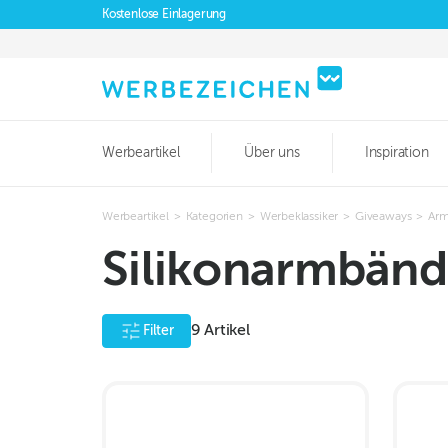
Kostenlose Einlagerung
Werbeartikel
Über uns
Inspiration
Werbeartikel
>
Kategorien
>
Werbeklassiker
>
Giveaways
>
Arm
Silikonarmbänd
9
Artikel
Filter