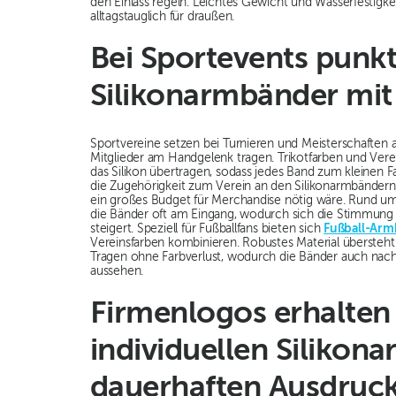
den Einlass regeln. Leichtes Gewicht und Wasserfestigke
alltagstauglich für draußen.
Bei Sportevents punk
Silikonarmbänder mit
Sportvereine setzen bei Turnieren und Meisterschaften a
Mitglieder am Handgelenk tragen. Trikotfarben und Vere
das Silikon übertragen, sodass jedes Band zum kleinen F
die Zugehörigkeit zum Verein an den Silikonarmbändern 
ein großes Budget für Merchandise nötig wäre. Rund 
die Bänder oft am Eingang, wodurch sich die Stimmung i
steigert. Speziell für Fußballfans bieten sich
Fußball-Arm
Vereinsfarben kombinieren. Robustes Material übersteh
Tragen ohne Farbverlust, wodurch die Bänder auch na
aussehen.
Firmenlogos erhalten
individuellen Silikon
dauerhaften Ausdruc