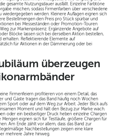
 die gesamte Nutzungsdauer ausfällt. Einzelne Farbtöne
orgabe mischen, sodass Firmenfarben über verschiedene
eu wiedergegeben werden. Kleinere Auflagen eignen sich
ere Bestellmengen den Preis pro Stück spürbar und
 Aktionen bei Messeständen oder Promotion-Touren
 Weg zur Markenpräsenz. Ergänzende Angebote auf
der Blöcke lassen sich bei derselben Aktion bestellen,
d erhalten. Reflektierende Elemente auf
ätzlich für Aktionen in der Dämmerung oder bei
jubiläum überzeugen
likonarmbänder
leine Firmenfeiern profitieren von einem Detail, das
ieder und Gäste tragen das Band häufig noch Wochen
eim Sport oder auf dem Weg zur Arbeit. Jeder Blick aufs
einsamen Moment und hält den Bezug zur Marke wach.
n oder ein beidseitiger Druck heben einzelne Chargen
e Mengen eignen sich für Testläufe, größere Chargen für
en. Am Ende zählt vor allem, dass das Band zur
 Regelmäßige Nachbestellungen zeigen eine klare
ber mehrere Jahre hinweg.