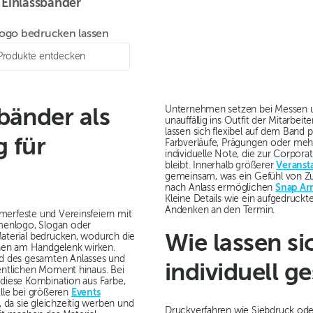
Einlassbänder
Logo bedrucken lassen
Produkte entdecken
Unternehmen setzen bei Messen un
bänder als
unauffällig ins Outfit der Mitarbe
lassen sich flexibel auf dem Band p
g für
Farbverläufe, Prägungen oder meh
individuelle Note, die zur Corpor
bleibt. Innerhalb größerer
Veranst
gemeinsam, was ein Gefühl von Z
nach Anlass ermöglichen
Snap A
Kleine Details wie ein aufgedruc
Andenken an den Termin.
merfeste und Vereinsfeiern mit
menlogo, Slogan oder
Material bedrucken, wodurch die
Wie lassen s
hen am Handgelenk wirken.
d des gesamten Anlasses und
individuell g
gentlichen Moment hinaus. Bei
 diese Kombination aus Farbe,
lle bei größeren
Events
da sie gleichzeitig werben und
Druckverfahren wie Siebdruck ode