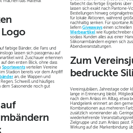
it machen das Material
farbecht das fertige Ergebnis über
lassen sich exakt nach Pantone-V
Bestellungen hinweg originalgetr
ten
für lokale Aktionen, während größ
nachhaltig senken. Für spontane
liefern
Giveaways
einen schnellen
 Logo
Werbeartikel
wie Kugelschreiber o
sodass Kunden alles aus einer Han
Silikonarmbändern eignen sich zus
Abendveranstaltungen.
uf farbige Bänder, die Fans und
inslogo lassen sich passgenau auf
anartikel wird. Zuschauer erkennen
Zum Vereins
auf den ersten Blick, ohne dass
um
Sportevents
verteilen Vereine
bedruckte Si
m Stadion bereits vor dem Anpfiff
bänder
an, die Wappen und
t Regen, Schweiß und häufiges
ch dem Saisonende noch gut
Vereinsjubiläen, Jahrestage oder k
lange in Erinnerung bleibt. Mitgl
nach dem Anlass im Alltag, etwa b
 auf
Handgelenk erinnert an den gem
Kombinationen aus mehreren Farbe
zusätzlich voneinander ab. Gering
armbändern
wiederkehrende Veranstaltungsreih
Zielgruppe und zum Anlass passt.
k
Wirkung auf die Markenbindung ü