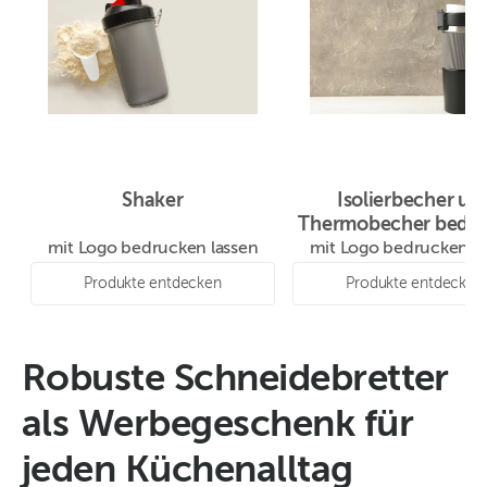
Shaker
Isolierbecher un
Thermobecher bedr
mit Logo als Werbear
mit Logo bedrucken lassen
mit Logo bedrucken la
Produkte entdecken
Produkte entdecken
Robuste Schneidebretter
als Werbegeschenk für
jeden Küchenalltag