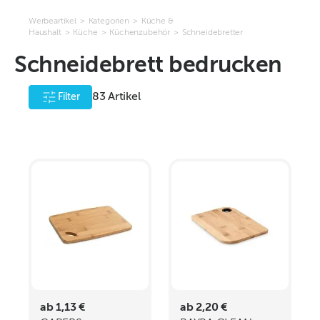
Werbeartikel
>
Kategorien
>
Küche &
Haushalt
>
Küche
>
Küchenzubehör
>
Schneidebretter
Schneidebrett bedrucken
83
Artikel
Filter
ab 1,13 €
ab 2,20 €