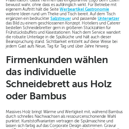
Präsentation. Gäste nehmen das eingebrannte Logo beim Essen
bewusst wahr, ohne dass es aufdringlich wirkt. Für Betriebe mit
eigenem Auftritt hält die Seite
Werbeartikel Gastronomie
weitere Ideen rund um Theke und Tisch bereit. Auf dem Tisch
ergänzen ein bedruckter
Salzstreuer
und passende
Untersetzer
das Bild zu einem geschlossenen Konzept. Hoteliers und Caterer
bestellen Schneidebretter gern in größeren Stückzahlen für
Frühstücksbuffets und Käsestationen. Nach dem Service wandert
die robuste Unterlage in die Spülküche und hält auch dieser
Beanspruchung stand. Sichtbarkeit entsteht auf diese Weise bei
jedem Gast aufs Neue, Tag für Tag und über Jahre hinweg.
Firmenkunden wählen
das individuelle
Schneidebrett aus Holz
oder Bambus
Massives Holz bringt Wärme und Wertigkeit mit, während Bambus
durch schnelles Nachwachsen als ressourcenschonende Wahl
punktet. Kunststoffvarianten vertragen die Spülmaschine und
lassen sich farbig auf das Corporate Design abstimmen. Gravur