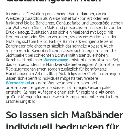
Individuelle Gestaltung entscheidet häufig darüber, ob ein
Werkzeug zusätzlich als Werbemittel funktioniert oder rein
funktional bleibt. Bandlänge, Gehäusefarbe und Logogröße stehen
zur Wahl, wenn Sie ein Maßband personalisieren lassen, bevor der
Druck erfolgt. Zusätzlich lässt sich ein Maßband mit Logo mit
Firmenname oder Slogan versehen, sodass die Marke bei jeder
Nutzung sichtbar bleibt. Farbige Bandmarkierungen alle zehn
Zentimeter erleichtern zusätzlich das schnelle Ablesen. Auch
reflektierende Bandoberflächen lassen sich integrieren, um die
Sichtbarkeit bei schlechten Lichtverhältnissen zu erhöhen.
Kombiniert mit einer
Wasserwaage
entsteht ein praktisches Set,
das sich besonders für Handwerksbetriebe eignet. Automatische
Rückzugmechanismen sorgen zusätzlich für komfortable
Handhabung im Arbeitsalltag. Metallclips oder Gürtelhalterungen
lassen sich ebenfalls individuell mitgestalten. Weitere
Werbeartikel
aus dem Werkzeugbereich lassen sich
unkompliziert ergänzen, sodass ein stimmiges Gesamtpaket
entsteht. Kleinere Auflagen eignen sich für regionale Aktionen,
größere Mengen für bundesweite Kampagnen mit einheitlichem
Erscheinungsbild.
So lassen sich Maßbänder
individuell bedrucken für