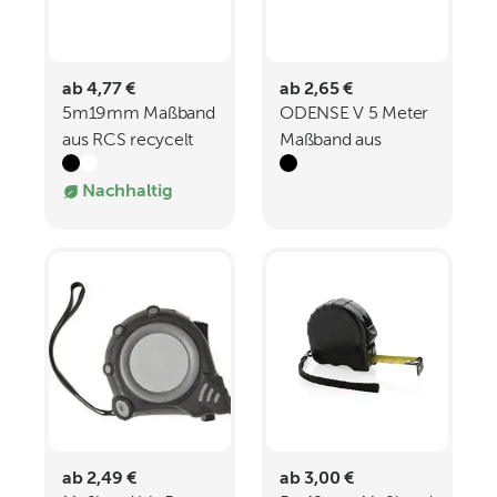
ab 4,77 €
ab 2,65 €
5m19mm Maßband
ODENSE V 5 Meter
aus RCS recycelt
Maßband aus
Kunststoff Bambus
recyceltes ABS 100
Nachhaltig
rABS und Bambus
ab 2,49 €
ab 3,00 €