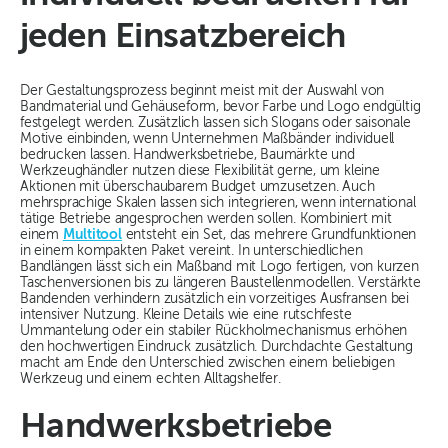
jeden Einsatzbereich
Der Gestaltungsprozess beginnt meist mit der Auswahl von
Bandmaterial und Gehäuseform, bevor Farbe und Logo endgültig
festgelegt werden. Zusätzlich lassen sich Slogans oder saisonale
Motive einbinden, wenn Unternehmen Maßbänder individuell
bedrucken lassen. Handwerksbetriebe, Baumärkte und
Werkzeughändler nutzen diese Flexibilität gerne, um kleine
Aktionen mit überschaubarem Budget umzusetzen. Auch
mehrsprachige Skalen lassen sich integrieren, wenn international
tätige Betriebe angesprochen werden sollen. Kombiniert mit
einem
Multitool
entsteht ein Set, das mehrere Grundfunktionen
in einem kompakten Paket vereint. In unterschiedlichen
Bandlängen lässt sich ein Maßband mit Logo fertigen, von kurzen
Taschenversionen bis zu längeren Baustellenmodellen. Verstärkte
Bandenden verhindern zusätzlich ein vorzeitiges Ausfransen bei
intensiver Nutzung. Kleine Details wie eine rutschfeste
Ummantelung oder ein stabiler Rückholmechanismus erhöhen
den hochwertigen Eindruck zusätzlich. Durchdachte Gestaltung
macht am Ende den Unterschied zwischen einem beliebigen
Werkzeug und einem echten Alltagshelfer.
Handwerksbetriebe