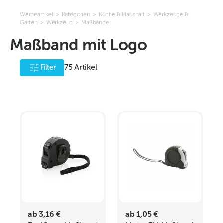
Werbeartikel
>
Kategorien
>
Küche & Haushalt
>
Werkzeuge &
Garten
>
Werkzeug
>
Maßbänder
Maßband mit Logo
75
Artikel
Filter
ab 3,16 €
ab 1,05 €