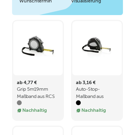
Wunschtermin
Visualisierung
ab 4,77 €
ab 3,16 €
Grip 5m19mm
Auto-Stop-
Maßband aus RCS
Maßband aus
recyceltem
recyceltem
Nachhaltig
Nachhaltig
Kunststoff
Kunststoff
3m16mm