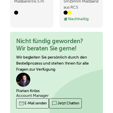
Maßband Iris 5 m
5m19mm Maßband
aus RCS
recyceltem
Nachhaltig
Kunststoff
Nicht fündig geworden?
Wir beraten Sie gerne!
Wir begleiten Sie persönlich durch den
Bestellprozess und stehen Ihnen für alle
Fragen zur Verfügung
Florian Kröss
Account Manager
E-Mail senden
Jetzt Chatten