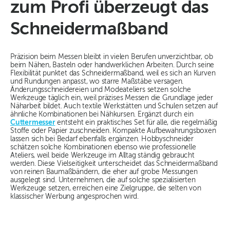
zum Profi überzeugt das
Schneidermaßband
Präzision beim Messen bleibt in vielen Berufen unverzichtbar, ob
beim Nähen, Basteln oder handwerklichen Arbeiten. Durch seine
Flexibilität punktet das Schneidermaßband, weil es sich an Kurven
und Rundungen anpasst, wo starre Maßstäbe versagen.
Änderungsschneidereien und Modeateliers setzen solche
Werkzeuge täglich ein, weil präzises Messen die Grundlage jeder
Näharbeit bildet. Auch textile Werkstätten und Schulen setzen auf
ähnliche Kombinationen bei Nähkursen. Ergänzt durch ein
Cuttermesser
entsteht ein praktisches Set für alle, die regelmäßig
Stoffe oder Papier zuschneiden. Kompakte Aufbewahrungsboxen
lassen sich bei Bedarf ebenfalls ergänzen. Hobbyschneider
schätzen solche Kombinationen ebenso wie professionelle
Ateliers, weil beide Werkzeuge im Alltag ständig gebraucht
werden. Diese Vielseitigkeit unterscheidet das Schneidermaßband
von reinen Baumaßbändern, die eher auf grobe Messungen
ausgelegt sind. Unternehmen, die auf solche spezialisierten
Werkzeuge setzen, erreichen eine Zielgruppe, die selten von
klassischer Werbung angesprochen wird.