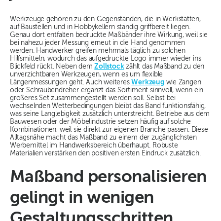
Werkzeuge gehören zu den Gegenständen, die in Werkstätten,
auf Baustellen und in Hobbykellern ständig griffbereit liegen.
Genau dort entfalten bedruckte Maßbänder ihre Wirkung, weil sie
bei nahezu jeder Messung erneut in die Hand genommen
werden. Handwerker greifen mehrmals täglich zu solchen
Hilfsmitteln, wodurch das aufgedruckte Logo immer wieder ins
Blickfeld rückt. Neben dem
Zollstock
zählt das Maßband zu den
unverzichtbaren Werkzeugen, wenn es um flexible
Längenmessungen geht. Auch weiteres
Werkzeug
wie Zangen
oder Schraubendreher ergänzt das Sortiment sinnvoll, wenn ein
größeres Set zusammengestellt werden soll. Selbst bei
wechselnden Wetterbedingungen bleibt das Band funktionsfähig,
was seine Langlebigkeit zusätzlich unterstreicht. Betriebe aus dem
Bauwesen oder der Möbelindustrie setzen häufig auf solche
Kombinationen, weil sie direkt zur eigenen Branche passen. Diese
Alltagsnähe macht das Maßband zu einem der zugänglichsten
Werbemittel im Handwerksbereich überhaupt. Robuste
Materialien verstärken den positiven ersten Eindruck zusätzlich.
Maßband personalisieren
gelingt in wenigen
Gestaltungsschritten