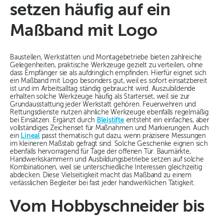
setzen häufig auf ein
Maßband mit Logo
Baustellen, Werkstätten und Montagebetriebe bieten zahlreiche
Gelegenheiten, praktische Werkzeuge gezielt zu verteilen, ohne
dass Empfänger sie als aufdringlich empfinden. Hierfür eignet sich
ein Maßband mit Logo besonders gut, weil es sofort einsatzbereit
ist und im Arbeitsalltag ständig gebraucht wird. Auszubildende
erhalten solche Werkzeuge häufig als Starterset, weil sie zur
Grundausstattung jeder Werkstatt gehören. Feuerwehren und
Rettungsdienste nutzen ähnliche Werkzeuge ebenfalls regelmäßig
bei Einsätzen. Ergänzt durch
Bleistifte
entsteht ein einfaches, aber
vollständiges Zeichenset für Maßnahmen und Markierungen. Auch
ein
Lineal
passt thematisch gut dazu, wenn präzisere Messungen
im kleineren Maßstab gefragt sind. Solche Geschenke eignen sich
ebenfalls hervorragend für Tage der offenen Tür. Baumärkte,
Handwerkskammern und Ausbildungsbetriebe setzen auf solche
Kombinationen, weil sie unterschiedliche Interessen gleichzeitig
abdecken. Diese Vielseitigkeit macht das Maßband zu einem
verlässlichen Begleiter bei fast jeder handwerklichen Tätigkeit.
Vom Hobbyschneider bis