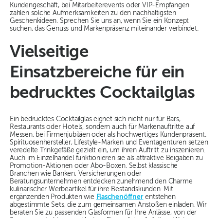
Kundengeschäft, bei Mitarbeiterevents oder VIP-Empfängen
zählen solche Aufmerksamkeiten zu den nachhaltigsten
Geschenkideen. Sprechen Sie uns an, wenn Sie ein Konzept
suchen, das Genuss und Markenpräsenz miteinander verbindet.
Vielseitige
Einsatzbereiche für ein
bedrucktes Cocktailglas
Ein bedrucktes Cocktailglas eignet sich nicht nur für Bars,
Restaurants oder Hotels, sondern auch für Markenauftritte auf
Messen, bei Firmenjubiläen oder als hochwertiges Kundenpräsent.
Spirituosenhersteller, Lifestyle-Marken und Eventagenturen setzen
veredelte Trinkgefäße gezielt ein, um ihren Auftritt zu inszenieren.
Auch im Einzelhandel funktionieren sie als attraktive Beigaben zu
Promotion-Aktionen oder Abo-Boxen. Selbst klassische
Branchen wie Banken, Versicherungen oder
Beratungsunternehmen entdecken zunehmend den Charme
kulinarischer Werbeartikel für ihre Bestandskunden. Mit
ergänzenden Produkten wie
Flaschenöffner
entstehen
abgestimmte Sets, die zum gemeinsamen Anstoßen einladen. Wir
beraten Sie zu passenden Glasformen für Ihre Anlässe, von der