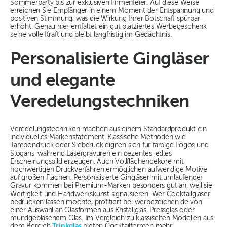
Sommerparty bis zur exklusiven Firmenfeier. Auf diese Weise
erreichen Sie Empfänger in einem Moment der Entspannung und
positiven Stimmung, was die Wirkung Ihrer Botschaft spürbar
erhöht. Genau hier entfaltet ein gut platziertes Werbegeschenk
seine volle Kraft und bleibt langfristig im Gedächtnis.
Personalisierte Gingläser
und elegante
Veredelungstechniken
Veredelungstechniken machen aus einem Standardprodukt ein
individuelles Markenstatement. Klassische Methoden wie
Tampondruck oder Siebdruck eignen sich für farbige Logos und
Slogans, während Lasergravuren ein dezentes, edles
Erscheinungsbild erzeugen. Auch Vollflächendekore mit
hochwertigen Druckverfahren ermöglichen aufwendige Motive
auf großen Flächen. Personalisierte Gingläser mit umlaufender
Gravur kommen bei Premium-Marken besonders gut an, weil sie
Wertigkeit und Handwerkskunst signalisieren. Wer Cocktailgläser
bedrucken lassen möchte, profitiert bei werbezeichen.de von
einer Auswahl an Glasformen aus Kristallglas, Pressglas oder
mundgeblasenem Glas. Im Vergleich zu klassischen Modellen aus
dem Bereich
Trinkglas
bieten Cocktailformen mehr