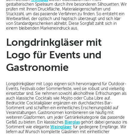
gestalterischen Spielraum durch ihre besonderen Silhouetten. Wir
prüfen mit Ihnen Druckfläche, Materialeigenschaften und
Stückzahl, um das passende Verfahren zu finden. So entsteht ein
Werbeartikel, der optisch und haptisch überzeugt und sich klar
von Standardgeschenken abhebt. Diese Sorgfalt zahlt sich in
einem bleibenden Markeneindruck aus.
Longdrinkgläser mit
Logo für Events und
Gastronomie
Longdrinkgläser mit Logo eignen sich hervorragend für Outdoor-
Events, Festivals oder Sommerfeste, weil sie robust und vielseitig
einsetzbar sind. Sie nehmen sowohl alkoholfreie Erfrischungen als
auch klassische Cocktails wie Mojito oder Cuba Libre auf.
Bedruckte Cocktailgläser ergänzen ein durchdachtes Bar-
Sortiment und schaffen ein einheitliches Erscheinungsbild auf
Veranstaltungen. Gastronomen kombinieren sie häufig mit
weiteren Glasformen, um jeder Getränkekategorie das passende
Gefäß zu bieten. Ein klassisches
Bierglas
gehört dabei genauso ins
Sortiment wie elegante
Weingläser
für gediegene Empfänge. Wir
liefern auf Wunsch komplette Glaslinien mit einheitlicher