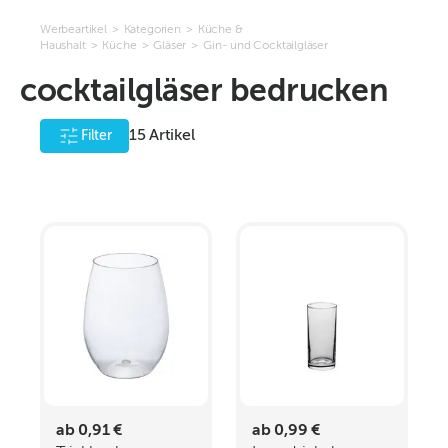
Werbeartikel
>
Kategorien
>
Küche &
Haushalt
>
Küche
>
Gläser
>
Gin- und Cocktailgläser
cocktailgläser bedrucken
15
Artikel
Filter
ab 0,91 €
ab 0,99 €