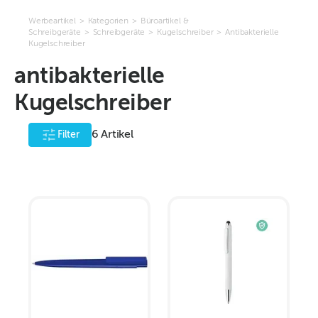
Werbeartikel
>
Kategorien
>
Büroartikel &
Schreibgeräte
>
Schreibgeräte
>
Kugelschreiber
>
Antibakterielle
Kugelschreiber
antibakterielle
Kugelschreiber
6
Artikel
Filter