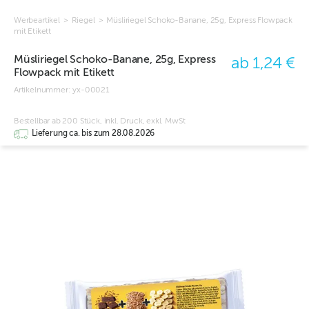
Werbeartikel
>
Riegel
>
Müsliriegel Schoko-Banane, 25g, Express Flowpack
mit Etikett
Müsliriegel Schoko-Banane, 25g, Express
ab 1,24 €
Flowpack mit Etikett
Artikelnummer:
yx-00021
Bestellbar ab 200 Stück, inkl. Druck, exkl. MwSt
Lieferung ca. bis zum 28.08.2026