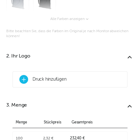
Alle Farben anzeigen
Bitte beachten Sie, dass die Farben im Original je nach Monitor abweichen
können!
2. Ihr Logo
+
Druck hinzufügen
3. Menge
Menge
Stückpreis
Gesamtpreis
100
2,32 €
232,40 €