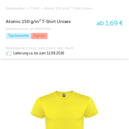
Werbeartikel
>
T Shirt
>
Atomic 150 g/m² T-Shirt Unisex
Atomic 150 g/m² T-Shirt Unisex
ab 1,69 €
Artikelnummer:
pt-R64241B4
Top bewertet
Express
Bestellbar ab 1 Stück, exkl. Druck, exkl. MwSt
Lieferung ca. bis zum 12.08.2026