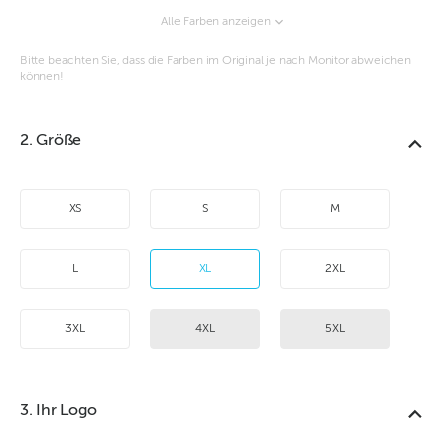
Alle Farben anzeigen
Bitte beachten Sie, dass die Farben im Original je nach Monitor abweichen
können!
2. Größe
XS
S
M
L
XL
2XL
3XL
4XL
5XL
3. Ihr Logo