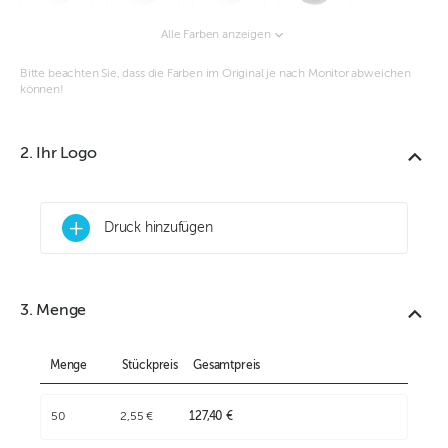
Alle Farben anzeigen
Bitte beachten Sie, dass die Farben im Original je nach Monitor abweichen
können!
2. Ihr Logo
+
Druck hinzufügen
3. Menge
Menge
Stückpreis
Gesamtpreis
50
2,55 €
127,40 €