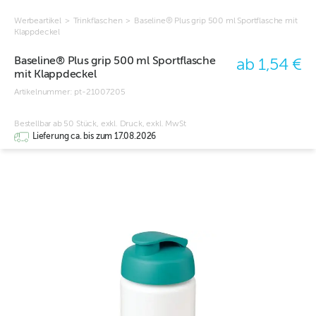
Werbeartikel
>
Trinkflaschen
>
Baseline® Plus grip 500 ml Sportflasche mit
Klappdeckel
Baseline® Plus grip 500 ml Sportflasche
ab 1,54 €
mit Klappdeckel
Artikelnummer:
pt-21007205
Bestellbar ab 50 Stück, exkl. Druck, exkl. MwSt
Lieferung ca. bis zum 17.08.2026