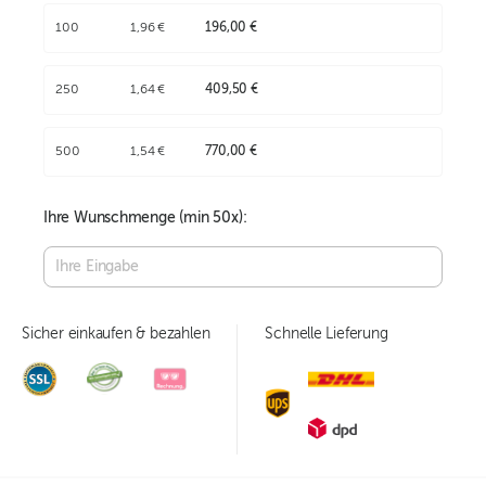
100
1,96 €
196,00 €
250
1,64 €
409,50 €
500
1,54 €
770,00 €
Ihre Wunschmenge (min
50
x):
Sicher einkaufen & bezahlen
Schnelle Lieferung