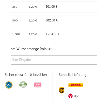
250
1,20 €
301,00 €
500
1,20 €
602,00 €
1.000
1,20 €
1.204,00 €
Ihre Wunschmenge (min
1
x):
Sicher einkaufen & bezahlen
Schnelle Lieferung