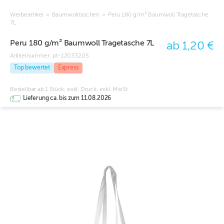
Werbeartikel
>
Baumwolltaschen
>
Peru 180 g/m² Baumwoll Tragetasche
7L
Peru 180 g/m² Baumwoll Tragetasche 7L
ab 1,20 €
Artikelnummer:
pt-12033205
Top bewertet
Express
Bestellbar ab 1 Stück, exkl. Druck, exkl. MwSt
Lieferung ca. bis zum 11.08.2026