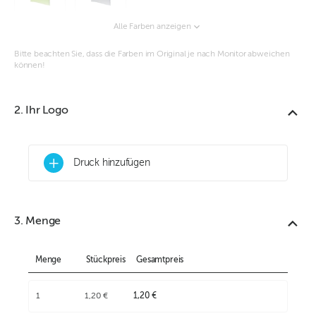
Alle Farben anzeigen
Bitte beachten Sie, dass die Farben im Original je nach Monitor abweichen
können!
2. Ihr Logo
+
Druck hinzufügen
3. Menge
Menge
Stückpreis
Gesamtpreis
1
1,20 €
1,20 €