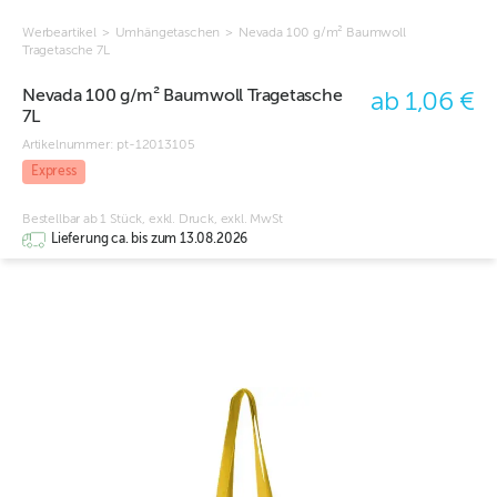
Werbeartikel
>
Umhängetaschen
>
Nevada 100 g/m² Baumwoll
Tragetasche 7L
Nevada 100 g/m² Baumwoll Tragetasche
ab 1,06 €
7L
Artikelnummer:
pt-12013105
Express
Bestellbar ab 1 Stück, exkl. Druck, exkl. MwSt
Lieferung ca. bis zum 13.08.2026