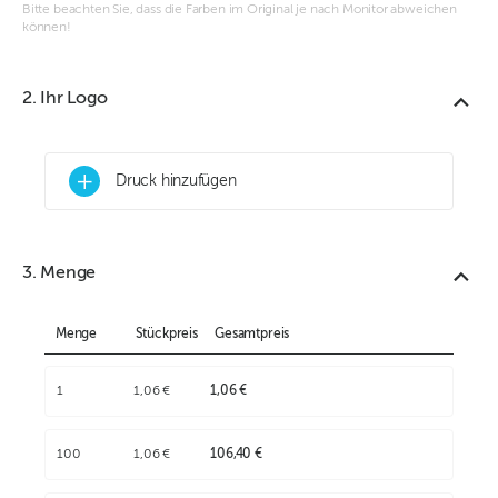
Bitte beachten Sie, dass die Farben im Original je nach Monitor abweichen
können!
2. Ihr Logo
+
Druck hinzufügen
3. Menge
Menge
Stückpreis
Gesamtpreis
1
1,06 €
1,06 €
100
1,06 €
106,40 €