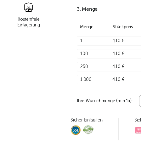
3. Menge
Kostenfreie
Einlagerung
Menge
Stückpreis
1
4,10 €
100
4,10 €
250
4,10 €
1.000
4,10 €
Ihre Wunschmenge (min
1
x):
Sicher Einkaufen
Sic