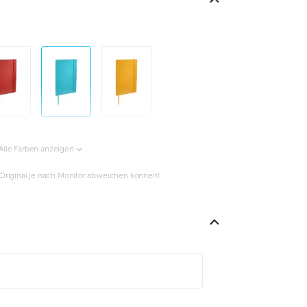
Alle Farben anzeigen
m Original je nach Monitor abweichen können!