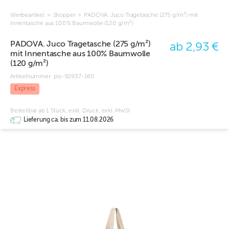
Werbeartikel
>
Shopper
>
PADOVA. Juco Tragetasche (275 g/m²) mit
Innentasche aus 100% Baumwolle (120 g/m²)
PADOVA. Juco Tragetasche (275 g/m²)
ab 2,93 €
mit Innentasche aus 100% Baumwolle
(120 g/m²)
Artikelnummer:
pls-92937-160
Express
Bestellbar ab 1 Stück, exkl. Druck, exkl. MwSt
Lieferung ca. bis zum 11.08.2026