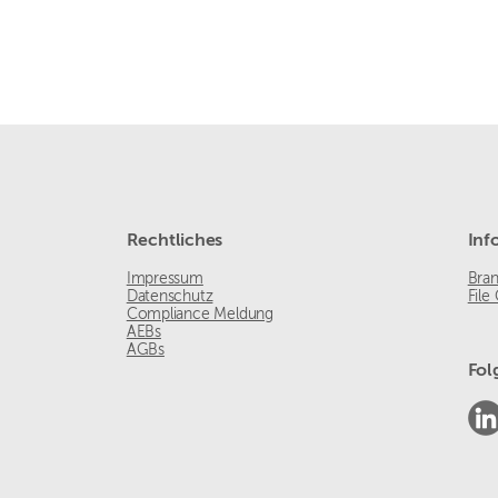
Rechtliches
Inf
Impressum
Bra
Datenschutz
File
Compliance Meldung
AEBs
AGBs
Fol