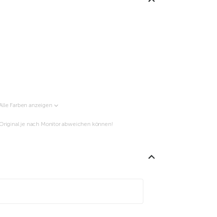
Alle Farben anzeigen
m Original je nach Monitor abweichen können!