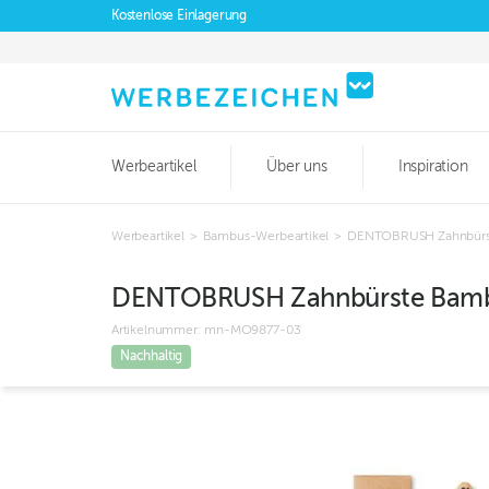
Kostenlose Einlagerung
Werbeartikel
Über uns
Inspiration
Werbeartikel
>
Bambus-Werbeartikel
>
DENTOBRUSH Zahnbürs
DENTOBRUSH Zahnbürste Bam
Artikelnummer:
mn-MO9877-03
Nachhaltig