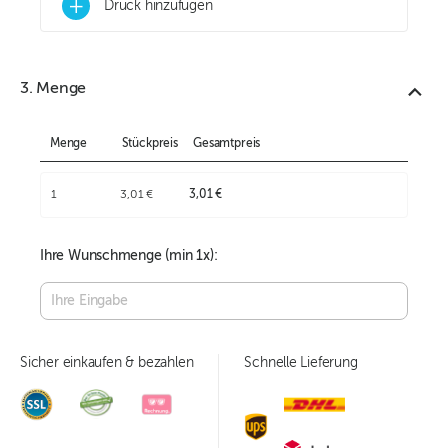
+
Druck hinzufügen
3. Menge
Menge
Stückpreis
Gesamtpreis
1
3,01 €
3,01 €
Ihre Wunschmenge (min
1
x):
Sicher einkaufen & bezahlen
Schnelle Lieferung