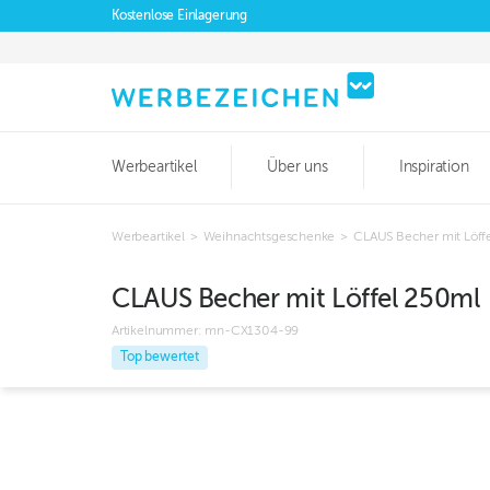
Kostenlose Einlagerung
Werbeartikel
Über uns
Inspiration
Werbeartikel
>
Weihnachtsgeschenke
>
CLAUS Becher mit Löff
CLAUS Becher mit Löffel 250ml
Artikelnummer:
mn-CX1304-99
Top bewertet