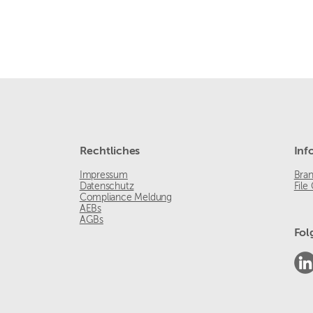
Rechtliches
Inf
Impressum
Bra
Datenschutz
File
Compliance Meldung
AEBs
AGBs
Fol