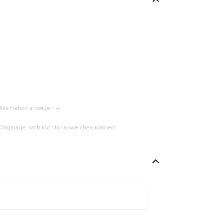
Alle Farben anzeigen
m Original je nach Monitor abweichen können!