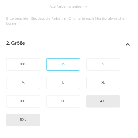
Alle Farben anzeigen
Bitte beachten Sie, dass die Farben im Original je nach Monitor abweichen
können!
2. Größe
XXS
XS
S
M
L
XL
XXL
3XL
4XL
5XL