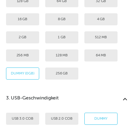
128 GB
64 GB
32 GB
16 GB
8 GB
4 GB
2 GB
1 GB
512 MB
256 MB
128 MB
64 MB
DUMMY (0GB)
256 GB
3. USB-Geschwindigkeit
USB 3.0 COB
USB 2.0 COB
DUMMY