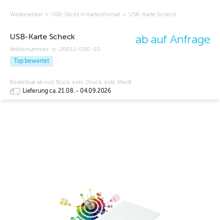
Werbeartikel
>
USB-Sticks in Kartenformat
>
USB-Karte Scheck
USB-Karte Scheck
ab auf Anfrage
Artikelnummer:
ic-20011-000-50
Top bewertet
Bestellbar ab null Stück, exkl. Druck, exkl. MwSt
Lieferung ca. 21.08. - 04.09.2026