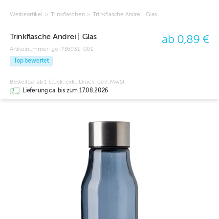
Werbeartikel
>
Trinkflaschen
>
Trinkflasche Andrei | Glas
Trinkflasche Andrei | Glas
ab 0,89 €
Artikelnummer:
ge-736931-001
Top bewertet
Bestellbar ab 1 Stück, exkl. Druck, exkl. MwSt
Lieferung ca. bis zum 17.08.2026