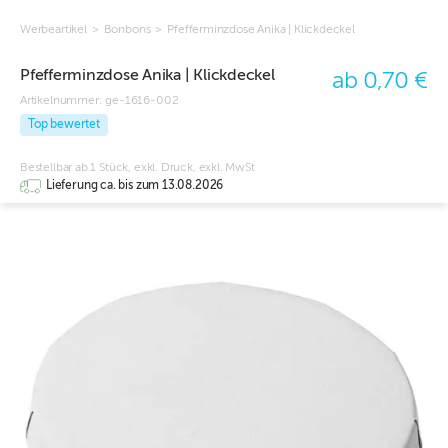
Werbeartikel
>
Bonbons
>
Pfefferminzdose Anika | Klickdeckel
Pfefferminzdose Anika | Klickdeckel
ab 0,70 €
Artikelnummer:
ge-1616-002
Top bewertet
Bestellbar ab 1 Stück, exkl. Druck, exkl. MwSt
Lieferung ca. bis zum 13.08.2026