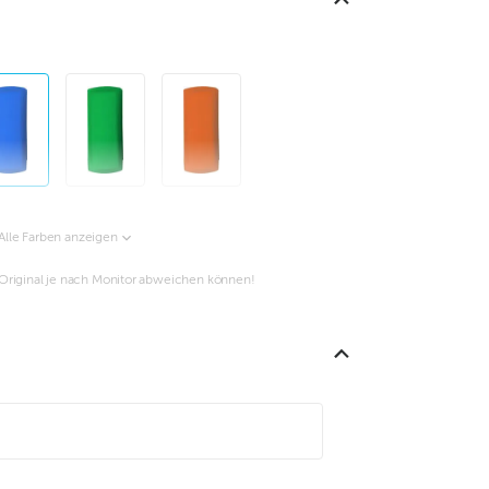
Alle Farben anzeigen
m Original je nach Monitor abweichen können!