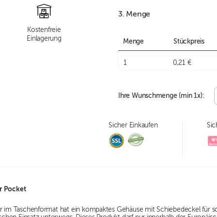
3. Menge
Kostenfreie
Einlagerung
Menge
Stückpreis
1
0,21 €
Ihre Wunschmenge (min
1
x):
Sicher Einkaufen
Sic
r Pocket
er im Taschenformat hat ein kompaktes Gehäuse mit Schiebedeckel für sc