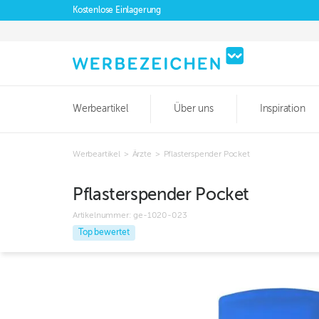
Kostenlose Einlagerung
Werbeartikel
Über uns
Inspiration
Werbeartikel
>
Ärzte
>
Pflasterspender Pocket
Pflasterspender Pocket
Artikelnummer:
ge-1020-023
Top bewertet