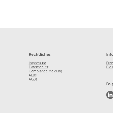
Rechtliches
Inf
Impressum
Bra
Datenschutz
File
Compliance Meldung
AEBs
AGBs
Fol