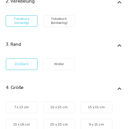
2. Veredelung
Fotodruck
Fotodruck
(einseitig)
(beidseitig)
3. Rand
ZickZack
Wolke
4. Größe
7 x 13 cm
10 x 10 cm
15 x 15 cm
15 x 18 cm
20 x 20 cm
9 x 15 cm