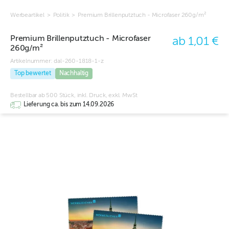
Werbeartikel
>
Politik
>
Premium Brillenputztuch - Microfaser 260g/m²
Premium Brillenputztuch - Microfaser
ab 1,01 €
260g/m²
Artikelnummer:
dal-260-1818-1-z
Top bewertet
Nachhaltig
Bestellbar ab 500 Stück, inkl. Druck, exkl. MwSt
Lieferung ca. bis zum 14.09.2026