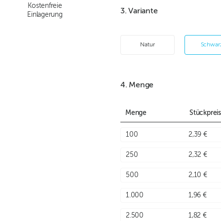
Kostenfreie
3. Variante
Einlagerung
Natur
Schwar
4. Menge
Menge
Stückpreis
100
2,39 €
250
2,32 €
500
2,10 €
1.000
1,96 €
2.500
1,82 €