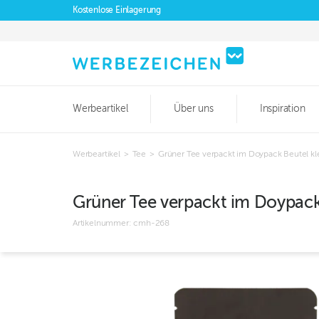
Kostenlose Einlagerung
Werbeartikel
Über uns
Inspiration
Werbeartikel
>
Tee
>
Grüner Tee verpackt im Doypack Beutel kl
Grüner Tee verpackt im Doypack 
Artikelnummer:
cmh-268