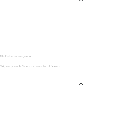
Alle Farben anzeigen
m Original je nach Monitor abweichen können!